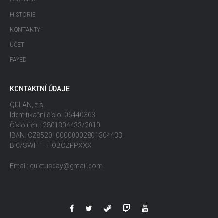
HISTORIE
KONTAKTY
ÚČET
PAYED
KONTAKTNÍ ÚDAJE
QDLAN, z.s.
Identifikační číslo: 06440363
Číslo účtu: 2801304433/2010
IBAN: CZ8520100000002801304433
BIC/SWIFT: FIOBCZPPXXX
Email: quietusday@gmail.com