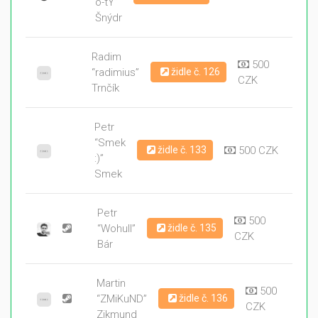
o-tY”
Šnýdr
Radim
500
“radimius”
židle č. 126
CZK
Trnčík
Petr
“Smek
židle č. 133
500 CZK
:)”
Smek
Petr
500
“Wohull”
židle č. 135
CZK
Bár
Martin
500
“ZMiKuND”
židle č. 136
CZK
Zikmund