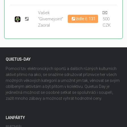
Vašek
“Givemejoint”
židle č. 131
500
Zaoral
CZK
QUIETUS-DAY
Pomocí tzv. elektronických sportů a dalších různých kulturních
aktivit přímo na akci, se snažíme sdružovat příznivce her všech
možných věkových kategorií a umožnit jim tak, věnovat se svým
oblíbeným aktivitám a být přitom v kolektivu. Quietus Day je
jedinečná možnost se osobně setkat se spoluhráči i soupeři,
zažít mnoho zábavy a možnost vyhrát hodnotné ceny.
LANPÁRTY
PARTNEŘI