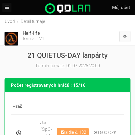
Můj účet
Úvod
Detail turnaje
Half-life
formát 1V1
21 QUIETUS-DAY lanpárty
Termín turnaje: 01.07.2026 20:00
Počet registrovaných hráčů : 15/16
Hráč
Jan
“SpO-
židle č. 132
500 CZK