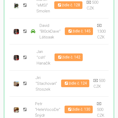
500
“eMSí”
židle č. 128
CZK
Smolen
David
“Bl0ckDave”
židle č. 145
1300
Látisaak
CZK
Jan
“csh”
židle č. 142
Hanačík
Jiri
500
“Stachovan”
židle č. 124
CZK
Stoszek
Petr
“HeleVocoDe”
židle č. 130
500
Šnýdr
CZK