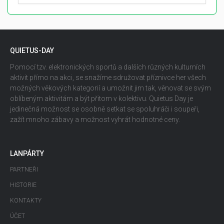
QUIETUS-DAY
Pomocí tzv. elektronických sportů a dalších různých kulturních
aktivit přímo na akci, se snažíme sdružovat příznivce her všech
možných věkových kategorií a umožnit jim tak, věnovat se svým
oblíbeným aktivitám a být přitom v kolektivu. Quietus Day je
jedinečná možnost se osobně setkat se spoluhráči i soupeři,
zažít mnoho zábavy a možnost vyhrát hodnotné ceny.
LANPÁRTY
PARTNEŘI
HISTORIE
KONTAKTY
ÚČET