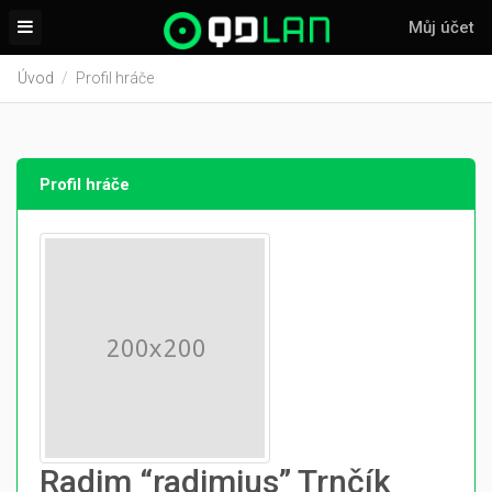
Můj účet
Úvod
Profil hráče
Profil hráče
Radim “radimius” Trnčík