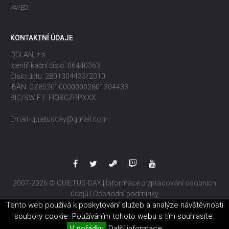
PAYED
KONTAKTNÍ ÚDAJE
QDLAN, z.s.
Identifikační číslo: 06440363
Číslo účtu: 2801304433/2010
IBAN: CZ8520100000002801304433
BIC/SWIFT: FIOBCZPPXXX
Email: quietusday@gmail.com
2007-2026 © QUIETUS-DAY |
Informace o zpracování osobních
údajů
|
Obchodní podmínky
Tento web používá k poskytování služeb a analýze návštěvnosti
soubory cookie. Používáním tohoto webu s tím souhlasíte.
V pořádku
Další informace