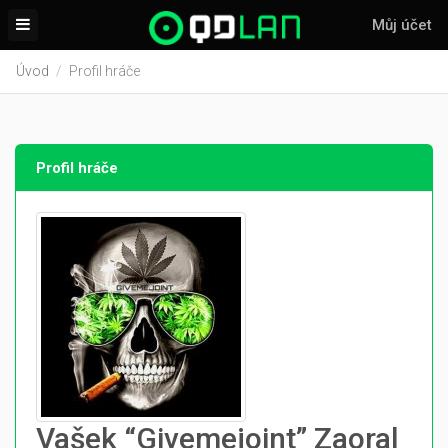
Můj účet
Úvod
Profil hráče
Profil hráče
Vašek “Givemejoint” Zaoral