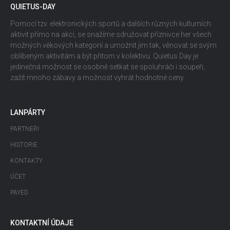
QUIETUS-DAY
Pomocí tzv. elektronických sportů a dalších různých kulturních
aktivit přímo na akci, se snažíme sdružovat příznivce her všech
možných věkových kategorií a umožnit jim tak, věnovat se svým
oblíbeným aktivitám a být přitom v kolektivu. Quietus Day je
jedinečná možnost se osobně setkat se spoluhráči i soupeři,
zažít mnoho zábavy a možnost vyhrát hodnotné ceny.
LANPÁRTY
PARTNEŘI
HISTORIE
KONTAKTY
ÚČET
PAYED
KONTAKTNÍ ÚDAJE