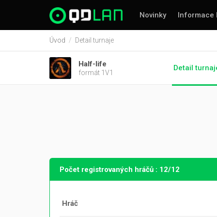
Novinky
Informace 
Úvod
Detail turnaje
Half-life
Detail turnaj
formát 1V1
Počet registrovaných hráčů : 12/12
Hráč