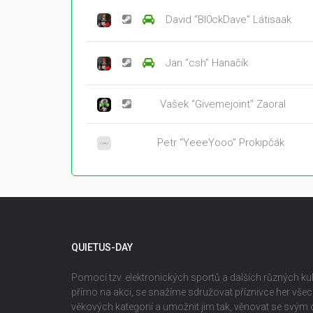
David “Bl0ckDave” Látisaak
Jan “csh” Hanačík
Vašek “Givemejoint” Zaoral
Petr “YeeeYooo” Prokipčák
QUIETUS-DAY
Pomocí tzv. elektronických sportů a dalších různých kult
přímo na akci, se snažíme sdružovat příznivce her vš
věkových kategorií a umožnit jim tak, věnovat se svým