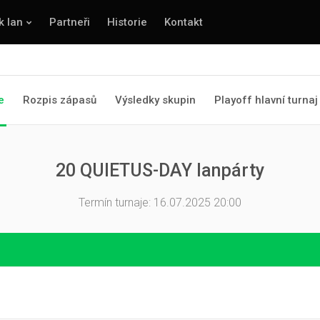
k lan
Partneři
Historie
Kontakt
e
Rozpis zápasů
Výsledky skupin
Playoff hlavní turnaj
20 QUIETUS-DAY lanpárty
Termín turnaje: 16.07.2025 20:00