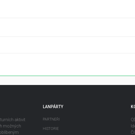
LANPÁRTY
K
urních aktivit
PARTNEŘI
QD
ech možných
Id
HISTORIE
 oblíbeným
Čí