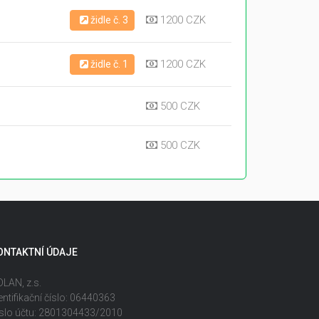
1200 CZK
židle č. 3
1200 CZK
židle č. 1
500 CZK
500 CZK
ONTAKTNÍ ÚDAJE
LAN, z.s.
entifikační číslo: 06440363
slo účtu: 2801304433/2010