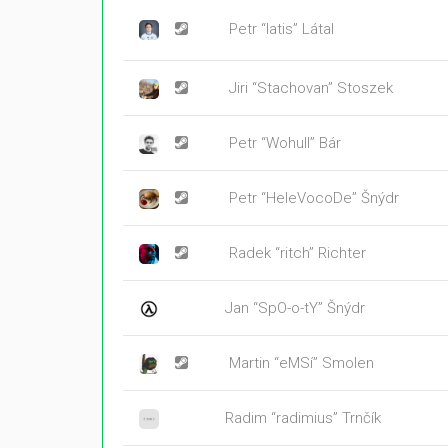
Petr “latis” Látal
Jiri “Stachovan” Stoszek
Petr “Wohull” Bár
Petr “HeleVocoDe” Šnýdr
Radek “ritch” Richter
Jan “SpO-o-tY” Šnýdr
Martin “eMSí” Smolen
Radim “radimius” Trnčík