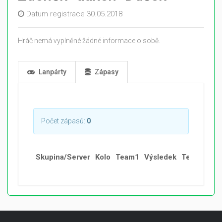
Datum registrace 30.05.2018
Hráč nemá vyplněné žádné informace o sobě.
Lanpárty
Zápasy
Počet zápasů:
0
Skupina/Server
Kolo
Team1
Výsledek
Team2
Sta