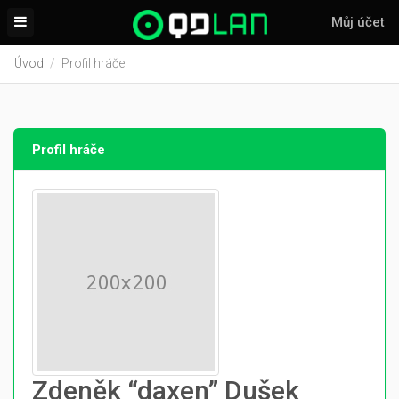
Můj účet
Úvod
Profil hráče
Profil hráče
Zdeněk “daxen” Dušek