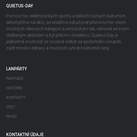
QUIETUS-DAY
Pomocí tzv. elektronických sportů a dalších různých kulturních
aktivit přímo na akci, se snažíme sdružovat příznivce her všech
možných věkových kategorií a umožnit jim tak, věnovat se svým
oblíbeným aktivitám a být přitom v kolektivu. Quietus Day je
jedinečná možnost se osobně setkat se spoluhráči i soupeři,
zažít mnoho zábavy a možnost vyhrát hodnotné ceny.
LANPÁRTY
PARTNEŘI
HISTORIE
KONTAKTY
ÚČET
PAYED
KONTAKTNÍ ÚDAJE