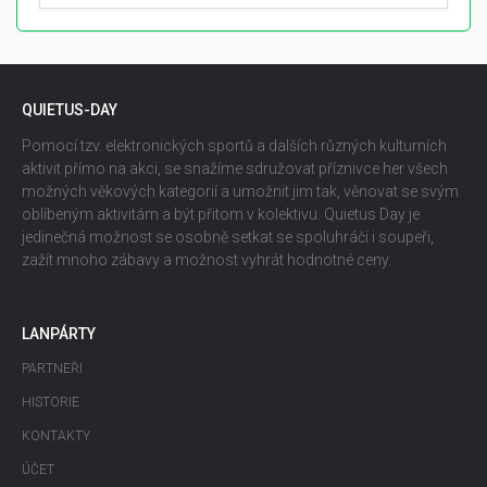
QUIETUS-DAY
Pomocí tzv. elektronických sportů a dalších různých kulturních
aktivit přímo na akci, se snažíme sdružovat příznivce her všech
možných věkových kategorií a umožnit jim tak, věnovat se svým
oblíbeným aktivitám a být přitom v kolektivu. Quietus Day je
jedinečná možnost se osobně setkat se spoluhráči i soupeři,
zažít mnoho zábavy a možnost vyhrát hodnotné ceny.
LANPÁRTY
PARTNEŘI
HISTORIE
KONTAKTY
ÚČET