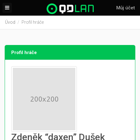
Můj účet
Úvod
Profil hráče
Profil hráče
Zdeněk “daxen” Dušek