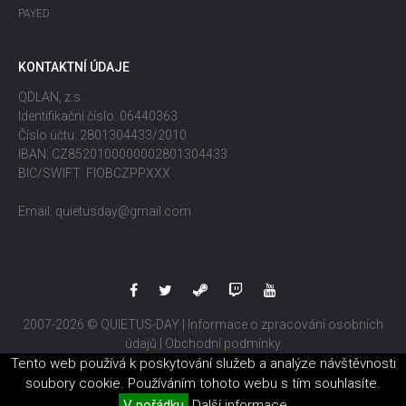
PAYED
KONTAKTNÍ ÚDAJE
QDLAN, z.s.
Identifikační číslo: 06440363
Číslo účtu: 2801304433/2010
IBAN: CZ8520100000002801304433
BIC/SWIFT: FIOBCZPPXXX
Email: quietusday@gmail.com
2007-2026 © QUIETUS-DAY |
Informace o zpracování osobních
údajů
|
Obchodní podmínky
Tento web používá k poskytování služeb a analýze návštěvnosti
soubory cookie. Používáním tohoto webu s tím souhlasíte.
V pořádku
Další informace