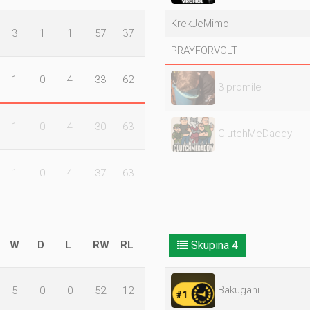
KrekJeMimo
3
1
1
57
37
PRAYFORVOLT
1
0
4
33
62
3 promile
1
0
4
30
63
ClutchMeDaddy
1
0
4
37
63
W
D
L
RW
RL
Skupina 4
Bakugani
5
0
0
52
12