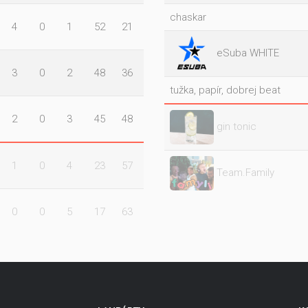
chaskar
4
0
1
52
21
eSuba WHITE
3
0
2
48
36
tužka, papír, dobrej beat
2
0
3
45
48
gin tonic
1
0
4
23
57
Team.Family
0
0
5
17
63