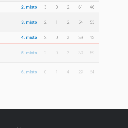
2. místo
3
0
2
61
46
3. místo
2
1
2
54
53
4. místo
2
0
3
39
43
5. místo
2
0
3
39
59
6. místo
0
1
4
29
64