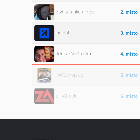
čtyři z tanku a pes
2. místo
insight
3. místo
JenTakNaOtočku
4. místo
RAVEshop.cz
5. místo
ZlinAttack
6. místo