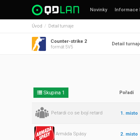
Novinky
Informace 
Úvod
Detail turnaje
Counter-strike 2
Detail turnaj
formát 5V5
Skupina 1
Pořadí
Petardi co se bojí retard
1. místo
Armáda Spásy
2. místo