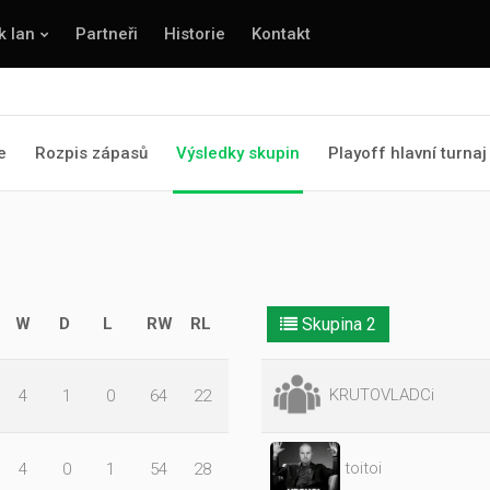
k lan
Partneři
Historie
Kontakt
e
Rozpis zápasů
Výsledky skupin
Playoff hlavní turnaj
W
D
L
RW
RL
Skupina 2
KRUTOVLADCi
4
1
0
64
22
toitoi
4
0
1
54
28