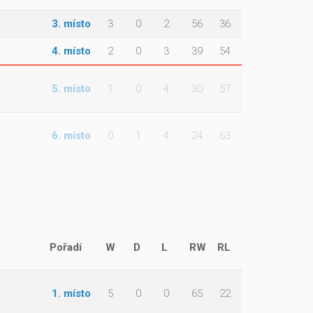
3. místo
3
0
2
56
36
4. místo
2
0
3
39
54
5. místo
1
0
4
30
57
6. místo
0
1
4
24
63
Pořadí
W
D
L
RW
RL
1. místo
5
0
0
65
22