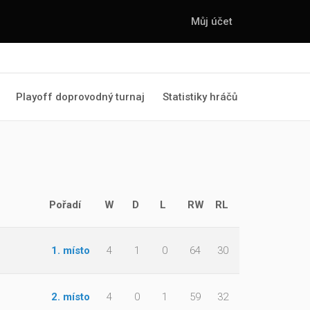
Můj účet
Playoff doprovodný turnaj
Statistiky hráčů
Pořadí
W
D
L
RW
RL
1. místo
4
1
0
64
30
2. místo
4
0
1
59
32