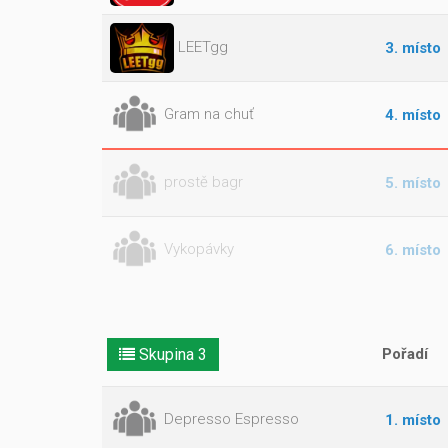
LEETgg
3. místo
Gram na chuť
4. místo
prostě bagr
5. místo
Vykopávky
6. místo
Skupina 3
Pořadí
Depresso Espresso
1. místo