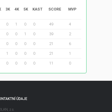
K
3K
4K
5K
KAST
SCORE
MVP
0
1
0
0
49
4
0
0
1
0
39
2
0
0
0
0
21
6
1
0
0
0
21
1
0
0
0
0
11
0
ONTAKTNÍ ÚDAJE
LAN, z.s.