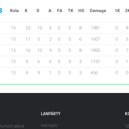
3
Kola
K
D
A
FA
TK
HS
Damage
1K
2
15
23
10
4
0
0
8
1981
0
8
15
17
5
2
0
0
6
1607
0
3
15
16
10
9
0
0
8
1892
0
7
15
9
6
6
0
0
3
1197
0
1
15
4
9
1
0
0
3
456
0
0
LANPÁRTY
K
urních aktivit
PARTNEŘI
QD