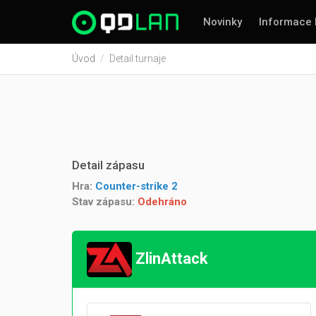
Novinky
Informace 
Úvod
Detail turnaje
Detail zápasu
Hra:
Counter-strike 2
Stav zápasu:
Odehráno
ZlinAttack