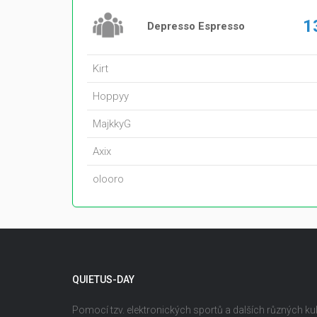
1
Depresso Espresso
Kirt
Hoppyy
MajkkyG
Axix
olooro
QUIETUS-DAY
Pomocí tzv. elektronických sportů a dalších různých kult