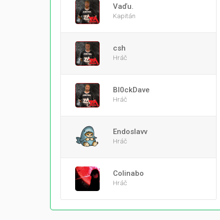
Vaďu.
Kapitán
csh
Hráč
Bl0ckDave
Hráč
Endoslavv
Hráč
Colinabo
Hráč