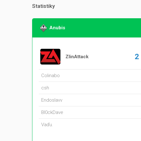
Statistiky
Anubis
2
ZlinAttack
Colinabo
csh
Endoslavv
Bl0ckDave
Vaďu.