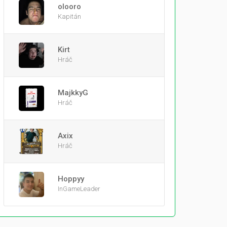
olooro
Kapitán
Kirt
Hráč
MajkkyG
Hráč
Axix
Hráč
Hoppyy
InGameLeader