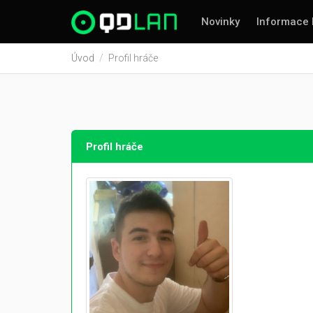
Novinky
Informace 
Úvod
Profil hráče
Profil hráče