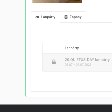
Lanpárty
Zápasy
Lanpárty
20 QUIETUS-DAY lanpárty
05.07. - 07.07.2025