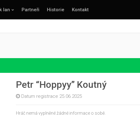
k lan
Partneři
Historie
Kontakt
Petr “Hoppyy” Koutný
Datum registrace 25.06.2025
Hráč nemá vyplněné žádné informace o sobě.