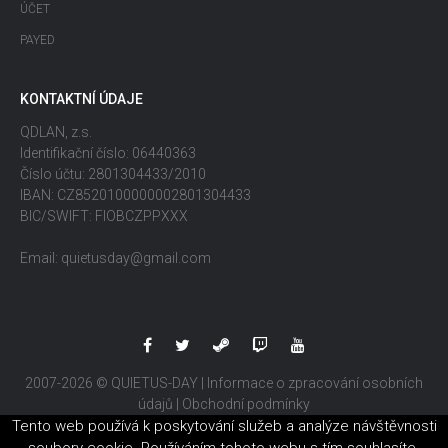
ÚČET
PAYED
KONTAKTNÍ ÚDAJE
QDLAN, z.s.
Identifikační číslo: 06440363
Číslo účtu: 2801304433/2010
IBAN: CZ8520100000002801304433
BIC/SWIFT: FIOBCZPPXXX
Email: quietusday@gmail.com
2007-2026 © QUIETUS-DAY |
Informace o zpracování osobních
údajů
|
Obchodní podmínky
Tento web používá k poskytování služeb a analýze návštěvnosti