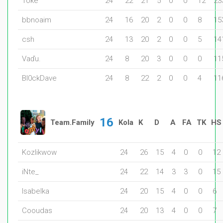
Toke
24
22
21
5
0
0
12
23
bbnoaim
24
16
20
2
0
0
8
15
csh
24
13
20
2
0
0
5
14
Vaďu.
24
8
20
3
0
0
0
11
Bl0ckDave
24
8
22
2
0
0
4
11
16
Team.Family
Kola
K
D
A
FA
TK
HS
Kozlikwow
24
26
15
4
0
0
12
iNte_
24
22
14
3
3
0
15
Isabelka
24
20
15
4
0
0
6
Cooudas
24
20
13
4
0
0
7