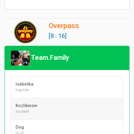
Overpass
[8 : 16]
Team.Family
Isabelka
Kapitán
Kozlikwow
Asistent
Dog
Hráč