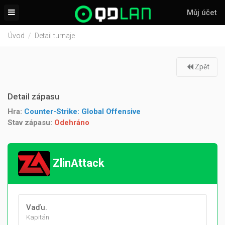
Můj účet
Úvod
Detail turnaje
Zpět
Detail zápasu
Hra:
Counter-Strike: Global Offensive
Stav zápasu:
Odehráno
ZlinAttack
Vaďu.
Kapitán