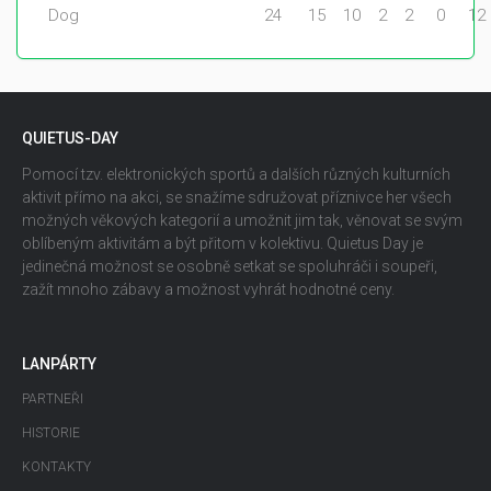
Dog
24
15
10
2
2
0
12
QUIETUS-DAY
Pomocí tzv. elektronických sportů a dalších různých kulturních
aktivit přímo na akci, se snažíme sdružovat příznivce her všech
možných věkových kategorií a umožnit jim tak, věnovat se svým
oblíbeným aktivitám a být přitom v kolektivu. Quietus Day je
jedinečná možnost se osobně setkat se spoluhráči i soupeři,
zažít mnoho zábavy a možnost vyhrát hodnotné ceny.
LANPÁRTY
PARTNEŘI
HISTORIE
KONTAKTY