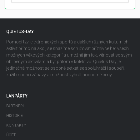
QUIETUS-DAY
Pomocí tzv. elektronických sportů a dalších různých kulturních
aktivit přímo na akci, se snažíme sdružovat příznivce her všech
možných věkových kategorií a umožnit jim tak, věnovat se svým
oblíbeným aktivitám a být přitom v kolektivu. Quietus Day je
jedinečná možnost se osobně setkat se spoluhráči i soupeři,
zažít mnoho zábavy a možnost vyhrát hodnotné ceny.
LANPÁRTY
PARTNEŘI
HISTORIE
KONTAKTY
ÚČET