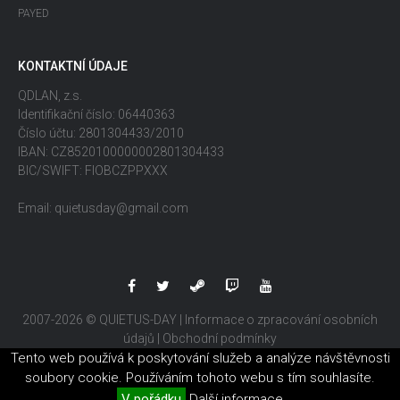
PAYED
KONTAKTNÍ ÚDAJE
QDLAN, z.s.
Identifikační číslo: 06440363
Číslo účtu: 2801304433/2010
IBAN: CZ8520100000002801304433
BIC/SWIFT: FIOBCZPPXXX
Email: quietusday@gmail.com
2007-2026 © QUIETUS-DAY |
Informace o zpracování osobních
údajů
|
Obchodní podmínky
Tento web používá k poskytování služeb a analýze návštěvnosti
soubory cookie. Používáním tohoto webu s tím souhlasíte.
V pořádku
Další informace