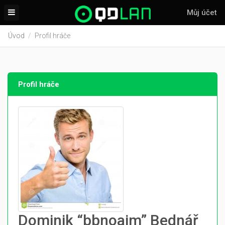
Můj účet
Úvod
Profil hráče
Profil hráče
Dominik “bbnoaim” Bednář