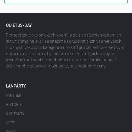
QUIETUS-DAY
Pomocí tzv. elektronických sportů a dalších různých kulturních
aktivit přímo na akci, se snažíme sdružovat příznivce her všech
možných věkových kategorií a umožnit jim tak, věnovat se svým
oblíbeným aktivitám a být přitom v kolektivu. Quietus Day je
jedinečná možnost se osobně setkat se spoluhráči i soupeři,
zažít mnoho zábavy a možnost vyhrát hodnotné ceny.
LANPÁRTY
PARTNEŘI
HISTORIE
KONTAKTY
ÚČET