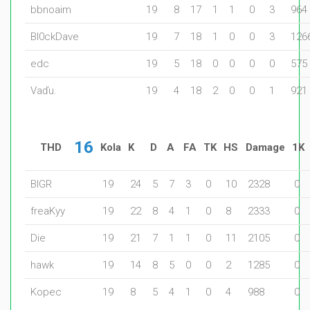
bbnoaim
19
8
17
1
1
0
3
964
Bl0ckDave
19
7
18
1
0
0
3
126
edc
19
5
18
0
0
0
0
575
Vaďu.
19
4
18
2
0
0
1
921
16
THD
Kola
K
D
A
FA
TK
HS
Damage
1K
BIGR
19
24
5
7
3
0
10
2328
0
freaKyy
19
22
8
4
1
0
8
2333
0
Die
19
21
7
1
1
0
11
2105
0
hawk
19
14
8
5
0
0
2
1285
0
Kopec
19
8
5
4
1
0
4
988
0