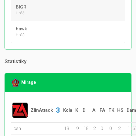
BIGR
Hráč
hawk
Hráč
Statistiky
Mirage
3
ZlinAttack
Kola
K
D
A
FA
TK
HS
Dam
csh
19
9
18
2
0
0
2
116