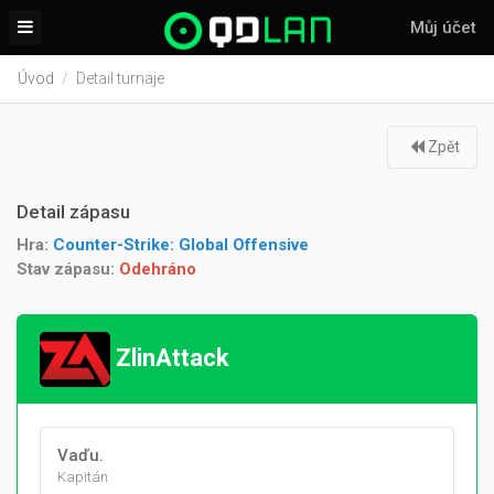
Můj účet
Úvod
Detail turnaje
Zpět
Detail zápasu
Hra:
Counter-Strike: Global Offensive
Stav zápasu:
Odehráno
ZlinAttack
Vaďu.
Kapitán