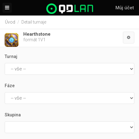
Můj účet
Úvod
Detail turnaje
Hearthstone
formát 1V1
Turnaj
Fáze
Skupina