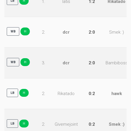
LB
H
1.
latis
1:2
Rikatado
WB
H
2.
dcr
2:0
Smek :)
WB
H
3.
dcr
2:0
Bambiboss
LB
H
2.
Rikatado
0:2
hawk
LB
H
2.
Givemejoint
0:2
Smek :)