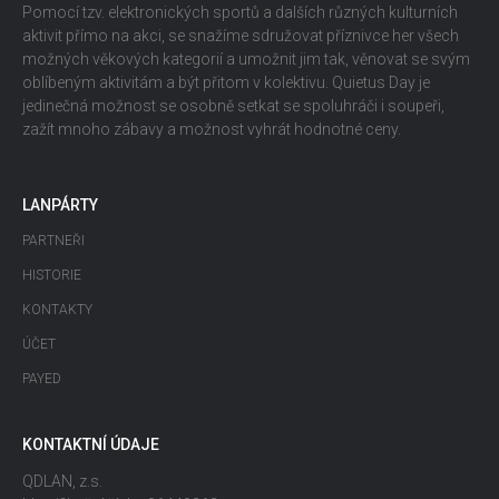
Pomocí tzv. elektronických sportů a dalších různých kulturních
aktivit přímo na akci, se snažíme sdružovat příznivce her všech
možných věkových kategorií a umožnit jim tak, věnovat se svým
oblíbeným aktivitám a být přitom v kolektivu. Quietus Day je
jedinečná možnost se osobně setkat se spoluhráči i soupeři,
zažít mnoho zábavy a možnost vyhrát hodnotné ceny.
LANPÁRTY
PARTNEŘI
HISTORIE
KONTAKTY
ÚČET
PAYED
KONTAKTNÍ ÚDAJE
QDLAN, z.s.