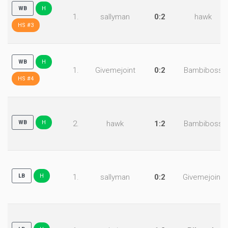
WB
H
1.
sallyman
0:2
hawk
HS #3
WB
H
1.
Givemejoint
0:2
Bambiboss
HS #4
WB
H
2.
hawk
1:2
Bambiboss
LB
H
1.
sallyman
0:2
Givemejoint