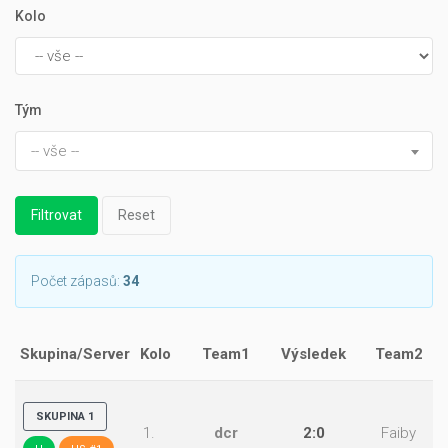
Kolo
Tým
-- vše --
Reset
Počet zápasů:
34
Skupina/Server
Kolo
Team1
Výsledek
Team2
SKUPINA 1
1.
dcr
2:0
Faiby