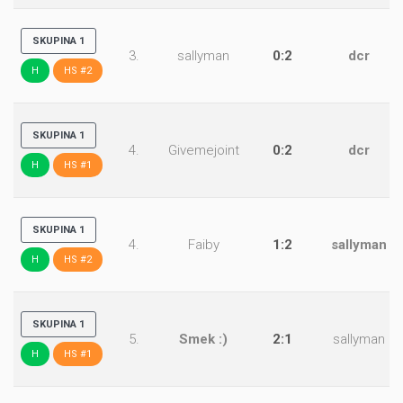
SKUPINA 1
3.
sallyman
0:2
dcr
H
HS #2
SKUPINA 1
4.
Givemejoint
0:2
dcr
H
HS #1
SKUPINA 1
4.
Faiby
1:2
sallyman
H
HS #2
SKUPINA 1
5.
Smek :)
2:1
sallyman
H
HS #1