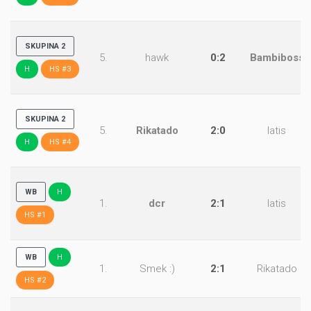
SKUPINA 2
5.
hawk
0:2
Bambiboss
H
HS #3
SKUPINA 2
5.
Rikatado
2:0
latis
H
HS #4
WB
H
1.
dcr
2:1
latis
HS #1
WB
H
1.
Smek :)
2:1
Rikatado
HS #2