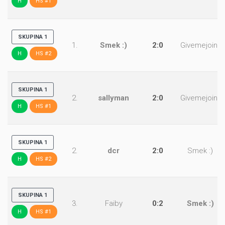
H
HS #1
SKUPINA 1
1.
Smek :)
2:0
Givemejoint
H
HS #2
SKUPINA 1
2.
sallyman
2:0
Givemejoint
H
HS #1
SKUPINA 1
2.
dcr
2:0
Smek :)
H
HS #2
SKUPINA 1
3.
Faiby
0:2
Smek :)
H
HS #1