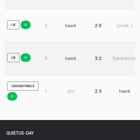
LB
H
3.
hawk
2:0
Smek :)
LB
H
4.
hawk
3:2
Bambiboss
GRANDFINÁLE
1.
dcr
2:3
hawk
H
QUIETUS-DAY