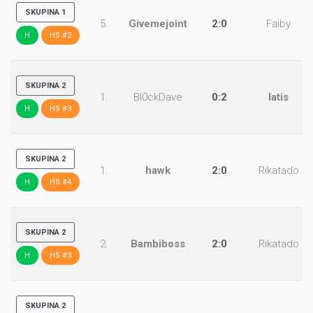
SKUPINA 1
5.
Givemejoint
2:0
Faiby
H
HS #2
SKUPINA 2
1.
Bl0ckDave
0:2
latis
H
HS #3
SKUPINA 2
1.
hawk
2:0
Rikatado
H
HS #4
SKUPINA 2
2.
Bambiboss
2:0
Rikatado
H
HS #3
SKUPINA 2