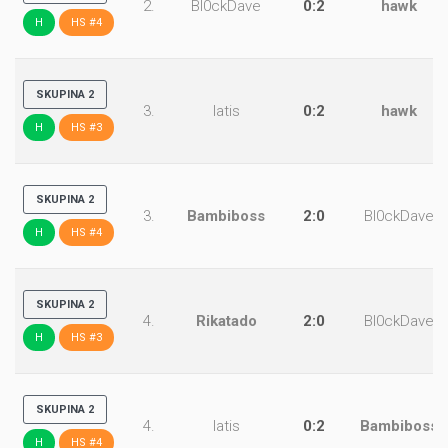
2.
Bl0ckDave
0:2
hawk
H
HS #4
SKUPINA 2
3.
latis
0:2
hawk
H
HS #3
SKUPINA 2
3.
Bambiboss
2:0
Bl0ckDave
H
HS #4
SKUPINA 2
4.
Rikatado
2:0
Bl0ckDave
H
HS #3
SKUPINA 2
4.
latis
0:2
Bambiboss
H
HS #4