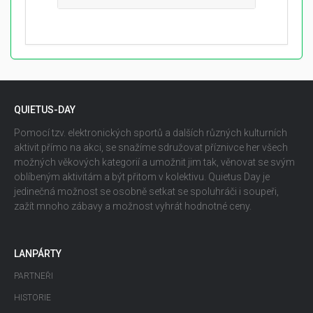
QUIETUS-DAY
Pomocí tzv. elektronických sportů a dalších různých kulturních
aktivit přímo na akci, se snažíme sdružovat příznivce her všech
možných věkových kategorií a umožnit jim tak, věnovat se svým
oblíbeným aktivitám a být přitom v kolektivu. Quietus Day je
jedinečná možnost se osobně setkat se spoluhráči i soupeři,
zažít mnoho zábavy a možnost vyhrát hodnotné ceny.
LANPÁRTY
PARTNEŘI
HISTORIE