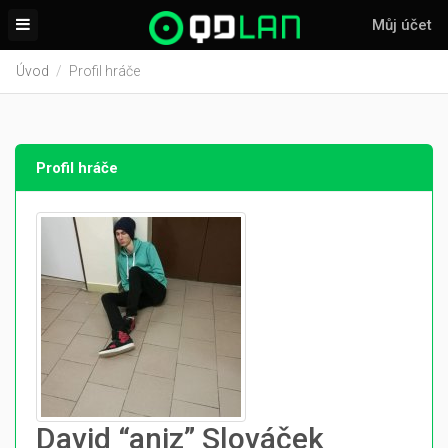
Můj účet
Úvod
Profil hráče
Profil hráče
David “aniz” Slováček