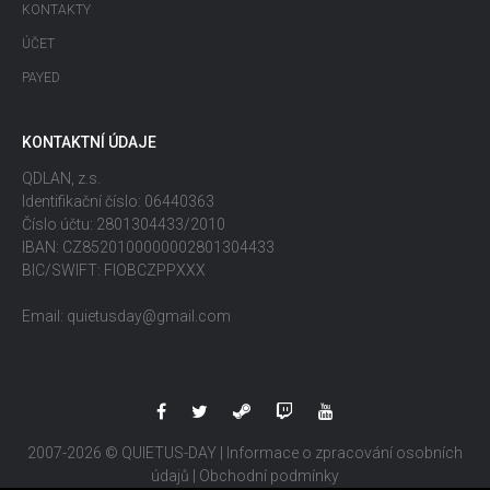
KONTAKTY
ÚČET
PAYED
KONTAKTNÍ ÚDAJE
QDLAN, z.s.
Identifikační číslo: 06440363
Číslo účtu: 2801304433/2010
IBAN: CZ8520100000002801304433
BIC/SWIFT: FIOBCZPPXXX
Email: quietusday@gmail.com
2007-2026 © QUIETUS-DAY |
Informace o zpracování osobních
údajů
|
Obchodní podmínky