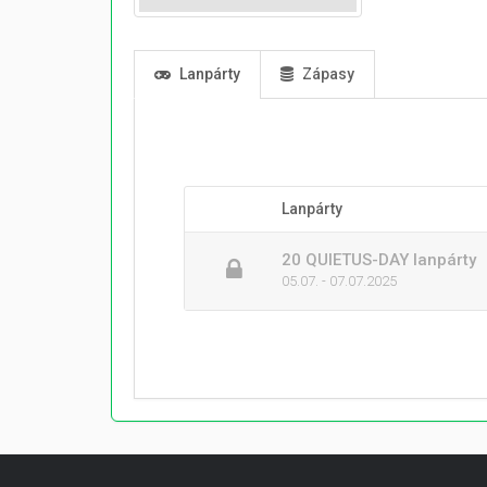
Lanpárty
Zápasy
Lanpárty
20 QUIETUS-DAY lanpárty
05.07. - 07.07.2025