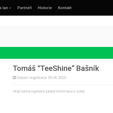
k lan
Partneři
Historie
Kontakt
Tomáš “TeeShine” Bašník
Datum registrace 09.06.2025
Hráč nemá vyplněné žádné informace o sobě.