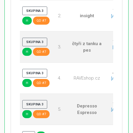
13:6
SKUPINA 3
2.
insight
[Anubis
H
QD #7
13:6]
13:8
SKUPINA 3
čtyři z tanku a
3.
[Train
pes
H
QD #7
13:8]
4:13
SKUPINA 3
4.
RAVEshop.cz
[Anubis
H
QD #7
4:13]
13:5
SKUPINA 3
Depresso
5.
[Anubis
Espresso
H
QD #7
13:5]