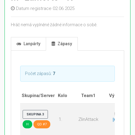
Datum registrace 02.06.2025
Hráč nemá vyplněné žádné informace o sobě.
Lanpárty
Zápasy
Počet zápasů:
7
Skupina/Server
Kolo
Team1
Výsledek
5:13
SKUPINA 3
1.
ZlinAttack
[Mirage
H
QD #7
5:13]