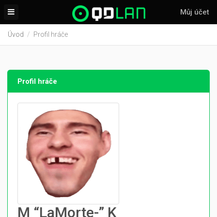
Můj účet
Úvod
Profil hráče
Profil hráče
M “LaMorte-” K