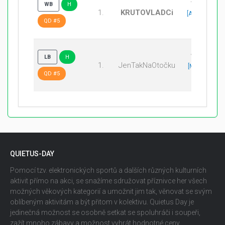
13:1
WB
H
1.
KRUTOVLADCi
[Ancient
QD #5
13:1]
1:13
LB
H
1.
JenTakNaOtočku
[Mirage
QD #5
1:13]
QUIETUS-DAY
Pomocí tzv. elektronických sportů a dalších různých kulturních
aktivit přímo na akci, se snažíme sdružovat příznivce her všech
možných věkových kategorií a umožnit jim tak, věnovat se svým
oblíbeným aktivitám a být přitom v kolektivu. Quietus Day je
jedinečná možnost se osobně setkat se spoluhráči i soupeři,
zažít mnoho zábavy a možnost vyhrát hodnotné ceny.