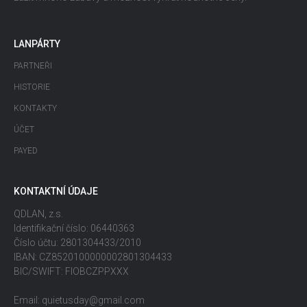
LANPÁRTY
PARTNEŘI
HISTORIE
KONTAKTY
ÚČET
PAYED
KONTAKTNÍ ÚDAJE
QDLAN, z.s.
Identifikační číslo: 06440363
Číslo účtu: 2801304433/2010
IBAN: CZ8520100000002801304433
BIC/SWIFT: FIOBCZPPXXX
Email: quietusday@gmail.com