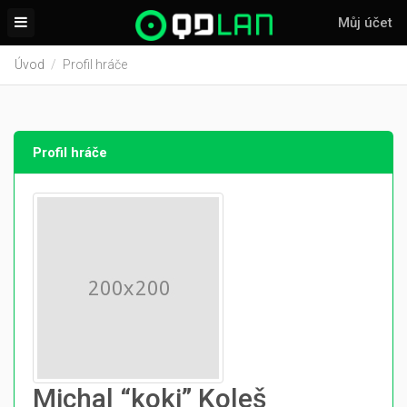
Můj účet
Úvod
Profil hráče
Profil hráče
Michal “koki” Koleš