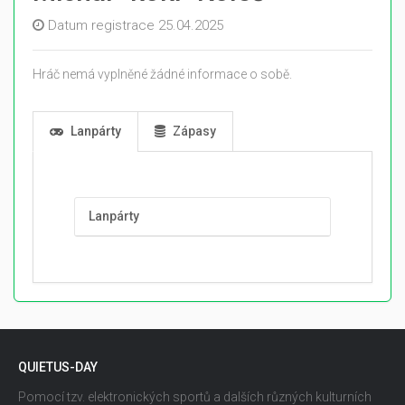
Datum registrace 25.04.2025
Hráč nemá vyplněné žádné informace o sobě.
Lanpárty
Zápasy
Lanpárty
QUIETUS-DAY
Pomocí tzv. elektronických sportů a dalších různých kulturních