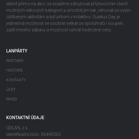
aktivit přímo na akci, se snažíme sdružovat příznivce her všech
možných věkových kategorií a umožnit jim tak, věnovat se svým
oblíbeným aktivitám a být přitom v kolektivu. Quietus Day je
jedinečná možnost se osobně setkat se spoluhráči i soupeři,
zažít mnoho zábavy a možnost vyhrát hodnotné ceny.
LANPÁRTY
PARTNEŘI
HISTORIE
KONTAKTY
ÚČET
PAYED
KONTAKTNÍ ÚDAJE
QDLAN, z.s.
Identifikační číslo: 06440363