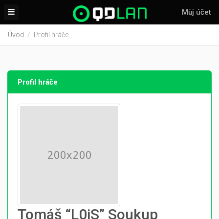
Můj účet
Úvod
Profil hráče
Profil hráče
Tomáš “L0iS” Soukup