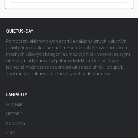
QUIETUS-DAY
Pomocí tzv. elektronických sportů a dalších různých kulturních
aktivit přímo na akci, se snažíme sdružovat příznivce her všech
možných věkových kategorií a umožnit jim tak, věnovat se svým
oblíbeným aktivitám a být přitom v kolektivu. Quietus Day je
jedinečná možnost se osobně setkat se spoluhráči i soupeři,
zažít mnoho zábavy a možnost vyhrát hodnotné ceny.
LANPÁRTY
PARTNEŘI
HISTORIE
KONTAKTY
ÚČET