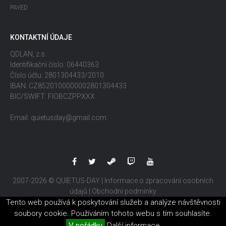
PAYED
KONTAKTNÍ ÚDAJE
QDLAN, z.s.
Identifikační číslo: 06440363
Číslo účtu: 2801304433/2010
IBAN: CZ8520100000002801304433
BIC/SWIFT: FIOBCZPPXXX
Email: quietusday@gmail.com
2007-2026 © QUIETUS-DAY |
Informace o zpracování osobních
údajů
|
Obchodní podmínky
Tento web používá k poskytování služeb a analýze návštěvnosti
soubory cookie. Používáním tohoto webu s tím souhlasíte.
V pořádku
Další informace