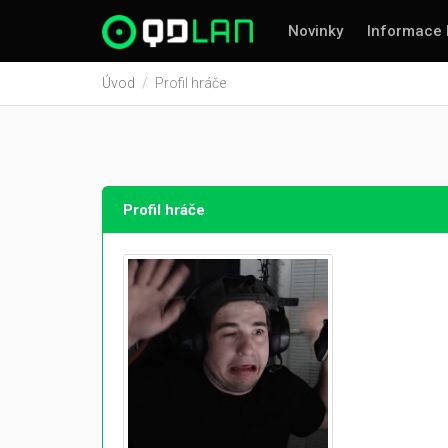
Novinky
Informace 
Úvod
Profil hráče
Profil hráče