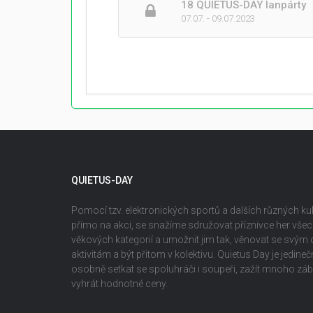
18 QUIETUS-DAY lanpárty
07.07. - 09.07.2023
QUIETUS-DAY
Pomocí tzv. elektronických sportů a dalších různých kult
přímo na akci, se snažíme sdružovat příznivce her vš
věkových kategorií a umožnit jim tak, věnovat se svým
aktivitám a být přitom v kolektivu. Quietus Day je jedin
osobně setkat se spoluhráči i soupeři, zažít mnoho z
vyhrát hodnotné ceny.