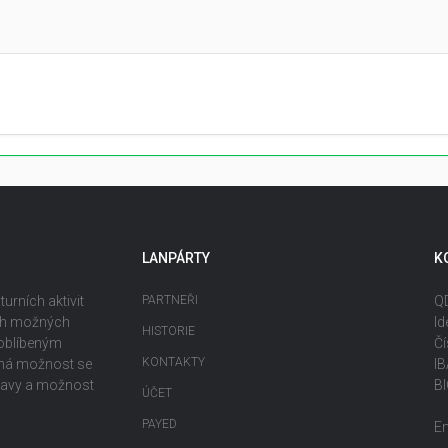
LANPÁRTY
K
urních aktivit
PARTNEŘI
QD
ech možných
Id
HISTORIE
 oblíbeným
Čí
KONTAKTY
ečná možnost se
I
ábavy a možnost
B
ÚČET
PAYED
E