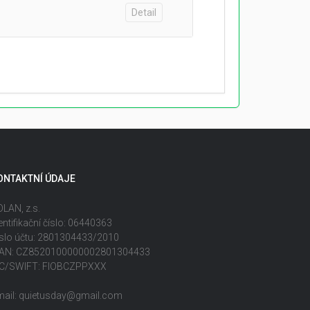
Detail
ONTAKTNÍ ÚDAJE
LAN, z.s.
entifikační číslo: 06440363
slo účtu: 2801304433/2010
BAN: CZ8520100000002801304433
IC/SWIFT: FIOBCZPPXXX
mail: quietusday@gmail.com