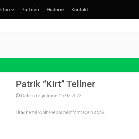
k lan
Partneři
Historie
Kontakt
Patrik “Kirt” Tellner
Datum registrace 25.02.2023
Hráč nemá vyplněné žádné informace o sobě.