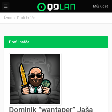
Můj účet
Úvod
Profil hráče
Profil hráče
Dominik “wantaper” Jaša