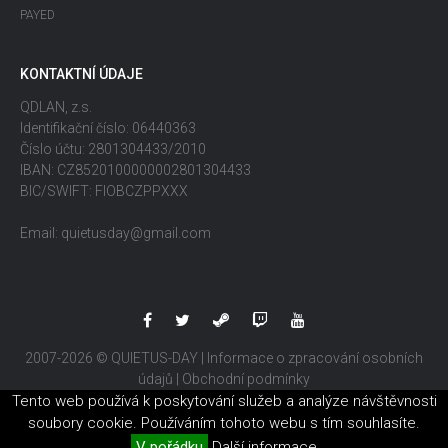
PAYED
KONTAKTNÍ ÚDAJE
QDLAN, z.s.
Identifikační číslo: 06440363
Číslo účtu: 2801304433/2010
IBAN: CZ8520100000002801304433
BIC/SWIFT: FIOBCZPPXXX
Email: quietusday@gmail.com
2007-2026 © QUIETUS-DAY |
Informace o zpracování osobních
údajů
|
Obchodní podmínky
Tento web používá k poskytování služeb a analýze návštěvnosti
soubory cookie. Používáním tohoto webu s tím souhlasíte.
V pořádku
Další informace