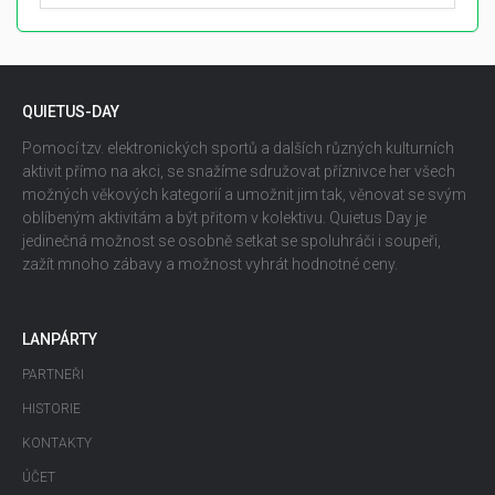
QUIETUS-DAY
Pomocí tzv. elektronických sportů a dalších různých kulturních
aktivit přímo na akci, se snažíme sdružovat příznivce her všech
možných věkových kategorií a umožnit jim tak, věnovat se svým
oblíbeným aktivitám a být přitom v kolektivu. Quietus Day je
jedinečná možnost se osobně setkat se spoluhráči i soupeři,
zažít mnoho zábavy a možnost vyhrát hodnotné ceny.
LANPÁRTY
PARTNEŘI
HISTORIE
KONTAKTY
ÚČET