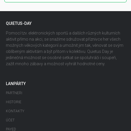
QUIETUS-DAY
Pomocí tzv. elektronických sportů a dalších různých kulturních
aktivit přímo na akci, se snažíme sdružovat příznivce her všech
možných věkových kategorií a umožnit jim tak, věnovat se svým
oblíbeným aktivitám a být přitom v kolektivu. Quietus Day je
jedinečná možnost se osobně setkat se spoluhráči i soupeři,
zažít mnoho zábavy a možnost vyhrát hodnotné ceny.
LANPÁRTY
PARTNEŘI
HISTORIE
KONTAKTY
ÚČET
PAYED