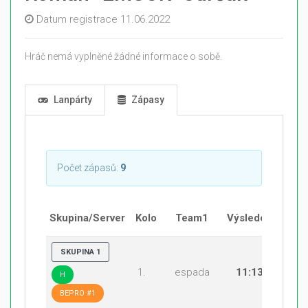
Datum registrace 11.06.2022
Hráč nemá vyplněné žádné informace o sobě.
Lanpárty
Zápasy
Počet zápasů:
9
Skupina/Server
Kolo
Team1
Výsledek
Te
SKUPINA 1
1.
espada
11:13
MAD
H
BEPRO #1