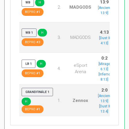
13:9
WB
H
eSp
2.
MADGODS
[Ancient
Ar
BEPRO #1
13:9]
4:13
WB 1
H
3.
MADGODS
Zen
[Dust II
BEPRO #3
4:13]
0:2
LB 1
H
[Mirage
eSport
4.
MAD
6:13]
Arena
BEPRO #1
[Inferno
8:13]
2:0
GRANDFINÁLE 1
[Ancient
1.
Zennox
MAD
13:9]
H
[Dust II
BEPRO #1
13:4]