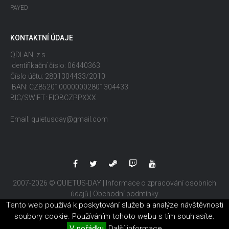
PAYED
KONTAKTNÍ ÚDAJE
QDLAN, z.s.
Identifikační číslo: 06440363
Číslo účtu: 2801304433/2010
IBAN: CZ8520100000002801304433
BIC/SWIFT: FIOBCZPPXXX
Email: quietusday@gmail.com
2007-2026 © QUIETUS-DAY |
Informace o zpracování osobních
údajů
|
Obchodní podmínky
Tento web používá k poskytování služeb a analýze návštěvnosti
soubory cookie. Používáním tohoto webu s tím souhlasíte.
V pořádku
Další informace