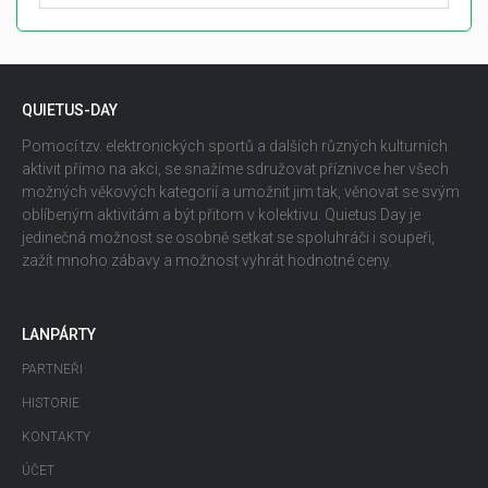
QUIETUS-DAY
Pomocí tzv. elektronických sportů a dalších různých kulturních
aktivit přímo na akci, se snažíme sdružovat příznivce her všech
možných věkových kategorií a umožnit jim tak, věnovat se svým
oblíbeným aktivitám a být přitom v kolektivu. Quietus Day je
jedinečná možnost se osobně setkat se spoluhráči i soupeři,
zažít mnoho zábavy a možnost vyhrát hodnotné ceny.
LANPÁRTY
PARTNEŘI
HISTORIE
KONTAKTY
ÚČET