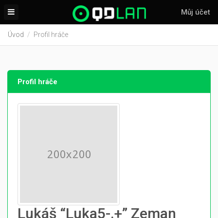
Můj účet
Úvod
Profil hráče
Profil hráče
Lukáš “Luka5-.+” Zeman