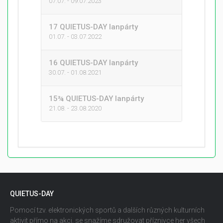
07.07. - 09.07.2023
17 QUIETUS-DAY lanpárty
01.07. - 03.07.2022
16 QUIETUS-DAY lanpárty
30.07. - 01.08.2021
15¾ QUIETUS-DAY lanpárty
21.08. - 23.08.2020
QUIETUS-DAY
Pomocí tzv. elektronických sportů a dalších různých kulturních
aktivit přímo na akci, se snažíme sdružovat příznivce her všech