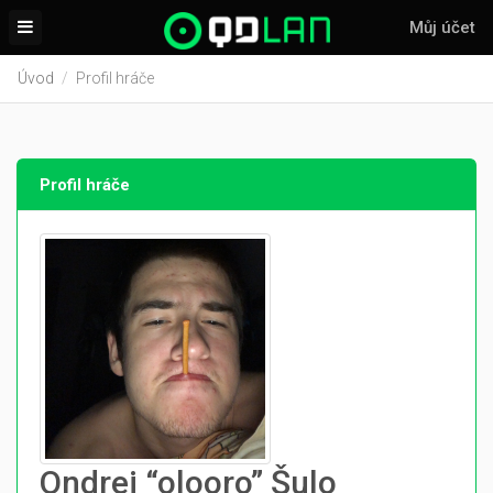
Můj účet
Úvod
Profil hráče
Profil hráče
Ondrej “olooro” Šulo