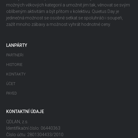
možných věkových kategorií a umožnit jim tak, věnovat se svým
oblíbeným aktivitám a být přitom v kolektivu. Quietus Day je
jedinečná možnost se osobně setkat se spoluhráči i soupeři,
zažít mnoho zábavy a možnost vyhrát hodnotné ceny.
LANPÁRTY
PARTNEŘI
HISTORIE
KONTAKTY
ÚČET
PAYED
KONTAKTNÍ ÚDAJE
QDLAN, z.s.
Identifikační číslo: 06440363
Číslo účtu: 2801304433/2010