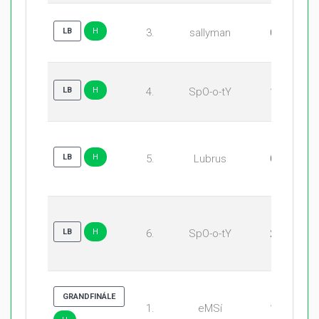
LB
H
3.
sallyman
0:1
LB
H
4.
SpO-o-tY
1:0
B
LB
H
5.
Lubrus
0:2
LB
H
6.
SpO-o-tY
2:0
GRANDFINÁLE
1.
eMSí
1:0