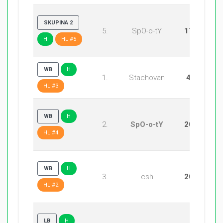
SKUPINA 2
5.
SpO-o-tY
17:20
H
HL #5
WB
H
1.
Stachovan
4:20
HL #3
WB
H
2.
SpO-o-tY
20:12
HL #4
WB
H
3.
csh
20:16
HL #2
LB
H