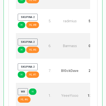
H
HL #8
SKUPINA 2
5.
radimius
5:15
H
HL #8
SKUPINA 2
6.
Barrnass
0:20
H
HL #6
SKUPINA 2
7.
Bl0ckDave
20:8
H
HL #1
WB
H
1.
YeeeYooo
12:20
HL #6