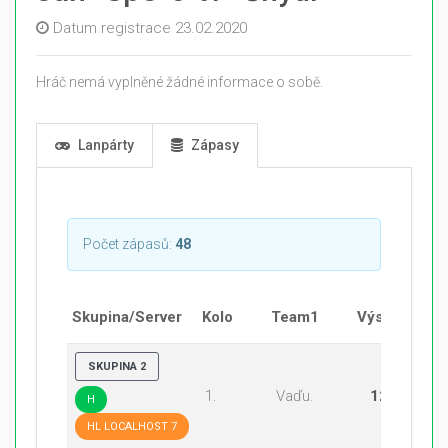
Datum registrace 23.02.2020
Hráč nemá vyplněné žádné informace o sobě.
Lanpárty
Zápasy
Počet zápasů:
48
Skupina/Server
Kolo
Team1
Výsledek
SKUPINA 2
1.
Vaďu.
12:20
H
HL LOCALHOST 7