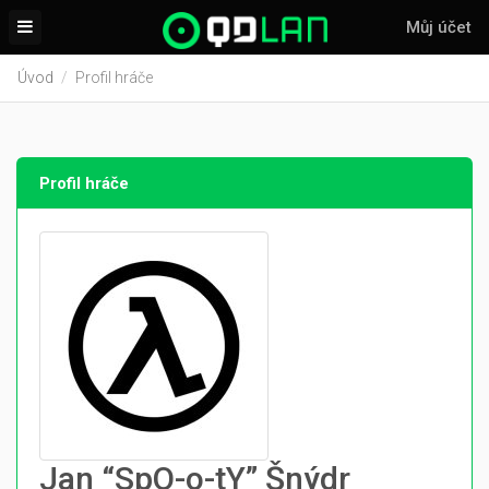
Můj účet
Úvod
Profil hráče
Profil hráče
Jan “SpO-o-tY” Šnýdr