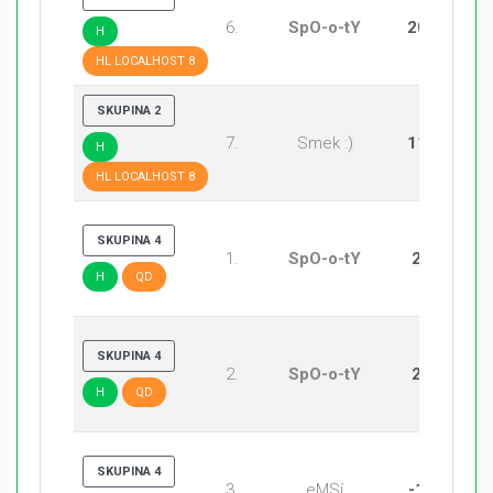
6.
SpO-o-tY
20:11
H
HL LOCALHOST 8
SKUPINA 2
7.
Smek :)
11:20
H
HL LOCALHOST 8
SKUPINA 4
1.
SpO-o-tY
20:5
H
QD
SKUPINA 4
2.
SpO-o-tY
20:4
H
QD
SKUPINA 4
3.
eMSí
-1:20