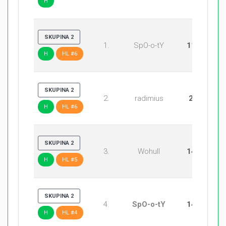
H
SKUPINA 2
1.
SpO-o-tY
11:20
H
HL #6
SKUPINA 2
2.
radimius
2:20
H
HL #6
SKUPINA 2
3.
Wohull
14:20
H
HL #5
SKUPINA 2
4.
SpO-o-tY
14:11
H
HL #4