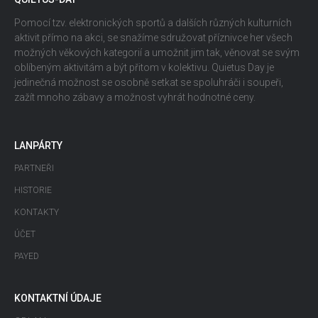
Pomocí tzv. elektronických sportů a dalších různých kulturních
aktivit přímo na akci, se snažíme sdružovat příznivce her všech
možných věkových kategorií a umožnit jim tak, věnovat se svým
oblíbeným aktivitám a být přitom v kolektivu. Quietus Day je
jedinečná možnost se osobně setkat se spoluhráči i soupeři,
zažít mnoho zábavy a možnost vyhrát hodnotné ceny.
LANPÁRTY
PARTNEŘI
HISTORIE
KONTAKTY
ÚČET
PAYED
KONTAKTNÍ ÚDAJE