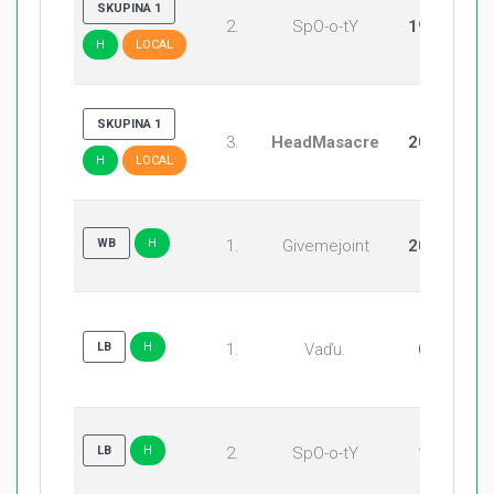
SKUPINA 1
2.
SpO-o-tY
19:20
H
LOCAL
SKUPINA 1
3.
HeadMasacre
20:18
H
LOCAL
WB
H
1.
Givemejoint
20:19
LB
H
1.
Vaďu.
0:1
LB
H
2.
SpO-o-tY
1:0