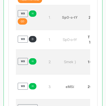
WB
H
1.
SpO-o-tY
20:5
QD
TBD -
WB
D
1.
SpO-o-tY
TBD
WB
H
2.
Smek :)
10:20
WB
H
3.
eMSí
20:10