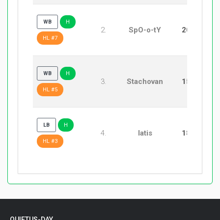
WB
H
2.
SpO-o-tY
20:17
HL #7
WB
H
3.
Stachovan
15:12
HL #5
LB
H
4.
latis
18:16
HL #3
QUIETUS-DAY