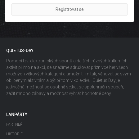
Registrovat se
QUIETUS-DAY
Pomocí tzv. elektronických sportů a dalších různých kulturních
aktivit přímo na akci, se snažíme sdružovat příznivce her všech
možných věkových kategorií a umožnit jim tak, věnovat se svým
oblíbeným aktivitám a být přitom v kolektivu. Quietus Day je
jedinečná možnost se osobně setkat se spoluhráči i soupeři,
zažít mnoho zábavy a možnost vyhrát hodnotné ceny.
LANPÁRTY
PARTNEŘI
HISTORIE