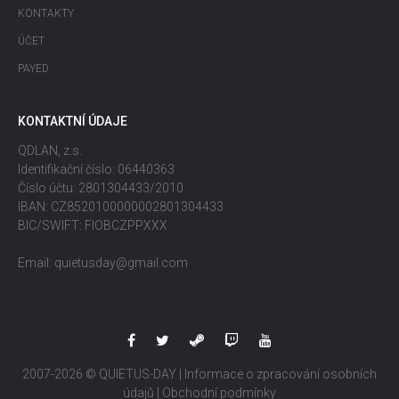
KONTAKTY
ÚČET
PAYED
KONTAKTNÍ ÚDAJE
QDLAN, z.s.
Identifikační číslo: 06440363
Číslo účtu: 2801304433/2010
IBAN: CZ8520100000002801304433
BIC/SWIFT: FIOBCZPPXXX
Email: quietusday@gmail.com
2007-2026 © QUIETUS-DAY |
Informace o zpracování osobních
údajů
|
Obchodní podmínky