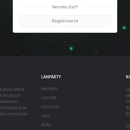
Nemáte účet?
Registrovat se
LANPÁRTY
K
urních aktivit
PARTNEŘI
QD
ech možných
Id
HISTORIE
 oblíbeným
Čí
KONTAKTY
ečná možnost se
I
ábavy a možnost
B
ÚČET
PAYED
E