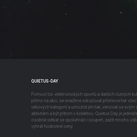
QUIETUS-DAY
Pomocí tzv. elektronických sportů a dalších různých kult
přímo na akci, se snažíme sdružovat příznivce her vš
věkových kategorií a umožnit jim tak, věnovat se svým
aktivitám a být přitom v kolektivu. Quietus Day je jedin
osobně setkat se spoluhráči i soupeři, zažít mnoho z
vyhrát hodnotné ceny.