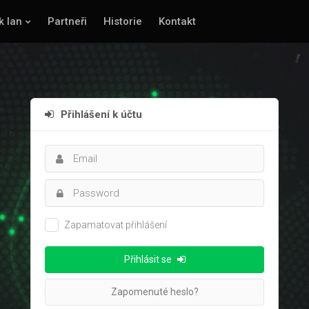
k lan
Partneři
Historie
Kontakt
Přihlášení k účtu
Zapamatovat přihlášení
Přihlásit se
Zapomenuté heslo?