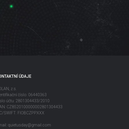
ONTAKTNÍ ÚDAJE
LAN, z.s.
entifikační číslo: 06440363
slo účtu: 2801304433/2010
BAN: CZ8520100000002801304433
IC/SWIFT: FIOBCZPPXXX
mail: quietusday@gmail.com