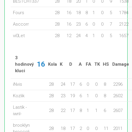
BESTCH1337
28
18
20
1
0
0
9
1538
Fours
28
16
18
8
1
0
5
1784
Asccorr
28
16
23
6
0
0
7
2122
vi0Let
28
12
24
4
1
0
5
1657
3
16
hodinový
Kola
K
D
A
FA
TK
HS
Damage
kluci
iNvis
28
24
17
6
0
0
8
2296
Kozlik
28
23
19
6
1
0
8
2602
Lastík -
28
22
17
8
1
1
6
2607
iwnl-
brooklyn
28
18
17
2
0
0
11
2011
broccoli