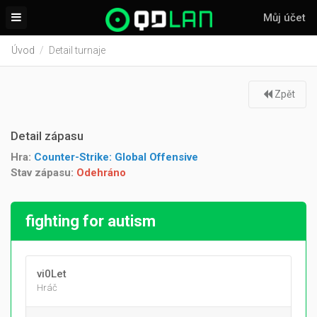
Můj účet
Úvod
Detail turnaje
Zpět
Detail zápasu
Hra:
Counter-Strike: Global Offensive
Stav zápasu:
Odehráno
fighting for autism
vi0Let
Hráč