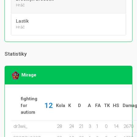
Hráč
Lastík
Hráč
Statistiky
Mirage
fighting
12
for
Kola
K
D
A
FA
TK
HS
Dama
autism
dr3wii_
28
24
21
3
1
0
14
2670