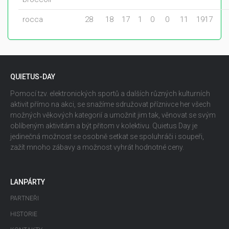
rocca
28
18
17
1
0
0
11
1917
QUIETUS-DAY
Pomocí tzv. elektronických sportů a dalších různých kulturních
aktivit přímo na akci, se snažíme sdružovat příznivce her všech
možných věkových kategorií a umožnit jim tak, věnovat se svým
oblíbeným aktivitám a být přitom v kolektivu. Quietus Day je
jedinečná možnost se osobně setkat se spoluhráči i soupeři,
zažít mnoho zábavy a možnost vyhrát hodnotné ceny.
LANPÁRTY
PARTNEŘI
HISTORIE