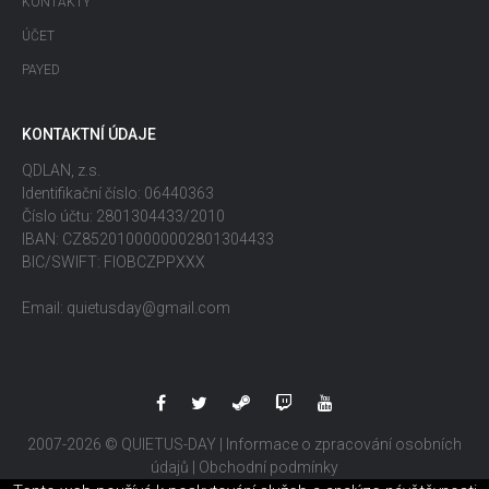
KONTAKTY
ÚČET
PAYED
KONTAKTNÍ ÚDAJE
QDLAN, z.s.
Identifikační číslo: 06440363
Číslo účtu: 2801304433/2010
IBAN: CZ8520100000002801304433
BIC/SWIFT: FIOBCZPPXXX
Email: quietusday@gmail.com
2007-2026 © QUIETUS-DAY |
Informace o zpracování osobních
údajů
|
Obchodní podmínky