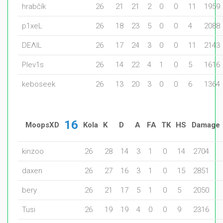
hrabčík
26
21
21
2
0
0
11
1959
p1xeL
26
18
23
5
0
0
4
2088
DEΛIL
26
17
24
3
0
0
11
2143
Plev1s
26
14
22
4
1
0
5
1616
keboseek
26
13
20
3
0
0
6
1364
16
MoopsXD
Kola
K
D
A
FA
TK
HS
Damage
kinzoo
26
28
14
3
1
0
14
2704
daxen
26
27
16
3
1
0
15
2851
bery
26
21
17
5
1
0
5
2050
Tusi
26
19
19
4
0
0
9
2316