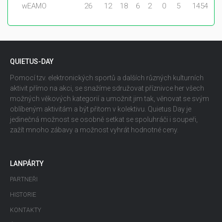
wEAMO
26
12
18
6
2
0
5
1454
QUIETUS-DAY
Pomocí tzv. elektronických sportů a dalších různých kulturních
aktivit přímo na akci, se snažíme sdružovat příznivce her všech
možných věkových kategorií a umožnit jim tak, věnovat se svým
oblíbeným aktivitám a být přitom v kolektivu. Quietus Day je
jedinečná možnost se osobně setkat se spoluhráči i soupeři,
zažít mnoho zábavy a možnost vyhrát hodnotné ceny.
LANPÁRTY
PARTNEŘI
HISTORIE
KONTAKTY