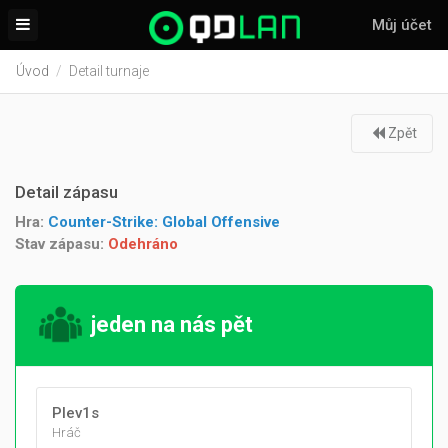
Můj účet
Úvod
Detail turnaje
Zpět
Detail zápasu
Hra:
Counter-Strike: Global Offensive
Stav zápasu:
Odehráno
jeden na nás pět
Plev1s
Hráč