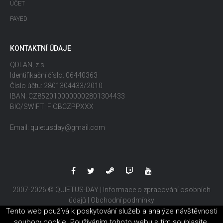
ÚČET
PAYED
KONTAKTNÍ ÚDAJE
QDLAN, z.s.
Identifikační číslo: 06440363
Číslo účtu: 2801304433/2010
IBAN: CZ8520100000002801304433
BIC/SWIFT: FIOBCZPPXXX
Email: quietusday@gmail.com
2007-2026 © QUIETUS-DAY |
Informace o zpracování osobních
údajů
|
Obchodní podmínky
Tento web používá k poskytování služeb a analýze návštěvnosti
soubory cookie. Používáním tohoto webu s tím souhlasíte.