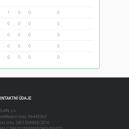
1
0
0
0
0
0
0
0
0
0
0
0
0
0
0
0
0
0
0
0
ONTAKTNÍ ÚDAJE
LAN, z.s.
entifikační číslo: 06440363
slo účtu: 2801304433/2010
BAN: CZ8520100000002801304433