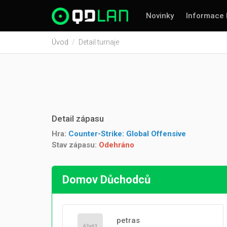
Novinky
Informace 
Úvod
Detail turnaje
Detail zápasu
Hra:
Counter-Strike: Global Offensive
Stav zápasu:
Odehráno
Domov Důchodců
petras