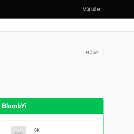
Můj účet
Zpět
BlombYi
SK