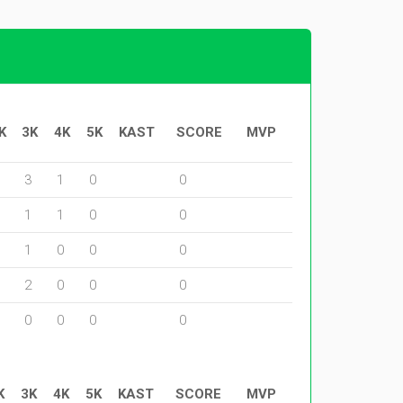
K
3K
4K
5K
KAST
SCORE
MVP
3
1
0
0
1
1
0
0
1
0
0
0
2
0
0
0
0
0
0
0
K
3K
4K
5K
KAST
SCORE
MVP