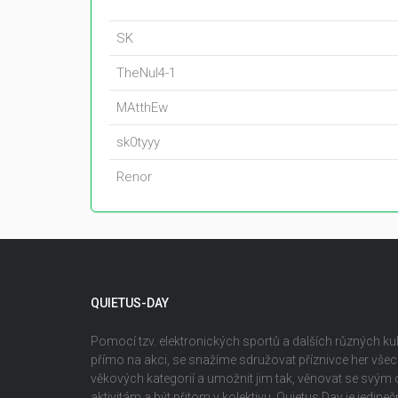
SK
TheNul4-1
MAtthEw
sk0tyyy
Renor
QUIETUS-DAY
Pomocí tzv. elektronických sportů a dalších různých kult
přímo na akci, se snažíme sdružovat příznivce her vš
věkových kategorií a umožnit jim tak, věnovat se svým
aktivitám a být přitom v kolektivu. Quietus Day je jedin