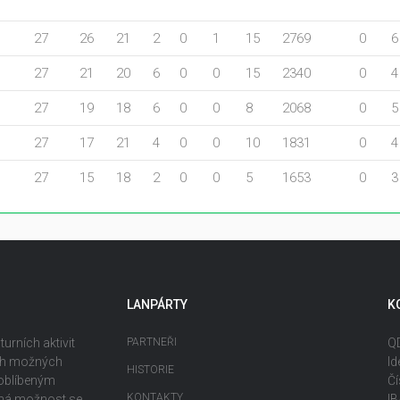
27
26
21
2
0
1
15
2769
0
6
27
21
20
6
0
0
15
2340
0
4
27
19
18
6
0
0
8
2068
0
5
27
17
21
4
0
0
10
1831
0
4
27
15
18
2
0
0
5
1653
0
3
LANPÁRTY
K
urních aktivit
PARTNEŘI
QD
ech možných
Id
HISTORIE
 oblíbeným
Čí
KONTAKTY
ečná možnost se
I