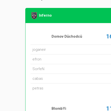
Inferno
1
Domov Důchodců
joganeir
efron
SorfeN
cabas
petras
1
BlombYi