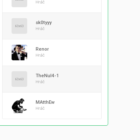
Hráč
sk0tyyy
Hráč
Renor
Hráč
TheNul4-1
Hráč
MAtthEw
Hráč