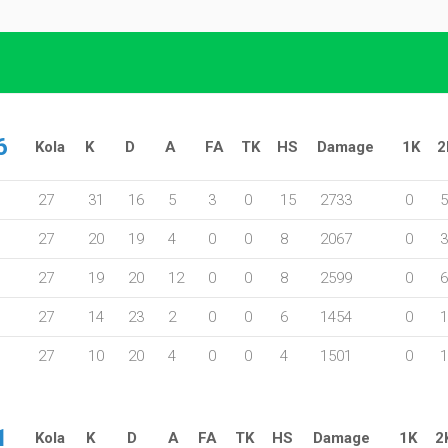
6
Kola
K
D
A
FA
TK
HS
Damage
1K
2
27
31
16
5
3
0
15
2733
0
5
27
20
19
4
0
0
8
2067
0
3
27
19
20
12
0
0
8
2599
0
6
27
14
23
2
0
0
6
1454
0
1
27
10
20
4
0
0
4
1501
0
1
1
Kola
K
D
A
FA
TK
HS
Damage
1K
2