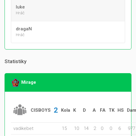
luke
Hráč
dragaN
Hráč
Statistiky
Mirage
2
CISBOYS
Kola
K
D
A
FA
TK
HS
Dam
vadikebet
15
10
14
2
0
0
6
977