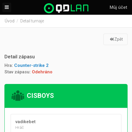
Můj účet
Úvod
Detail turnaje
Zpět
Detail zápasu
Hra:
Counter-strike 2
Stav zápasu:
Odehráno
CISBOYS
vadikebet
Hráč