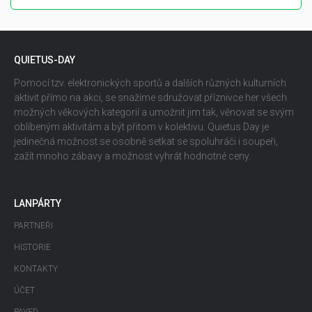
QUIETUS-DAY
Pomocí tzv. elektronických sportů a dalších různých kulturních
aktivit přímo na akci, se snažíme sdružovat příznivce her všech
možných věkových kategorií a umožnit jim tak, věnovat se svým
oblíbeným aktivitám a být přitom v kolektivu. Quietus Day je
jedinečná možnost se osobně setkat se spoluhráči i soupeři,
zažít mnoho zábavy a možnost vyhrát hodnotné ceny.
LANPÁRTY
PARTNEŘI
HISTORIE
KONTAKTY
ÚČET