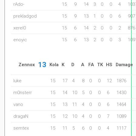
rAdo-
15
9
14
3
0
0
4
103
prekladgod
15
9
13
1
0
0
6
907
xerel0
15
6
14
2
0
0
2
876
enoyic
15
6
13
2
0
0
3
109
13
Zennox
Kola
K
D
A
FA
TK
HS
Damage
luke
15
17
4
8
0
0
12
1876
m0nsterr
15
14
10
5
0
0
6
1430
vano
15
13
11
4
0
0
6
1464
dragaN
15
12
10
4
0
0
7
1089
semtex
15
11
5
6
0
0
4
1117