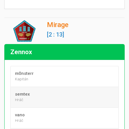
Mirage
[2 : 13]
Zennox
m0nsterr
Kapitán
semtex
Hráč
vano
Hráč