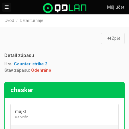
Můj účet
Úvod
Detail turnaje
Zpět
Detail zápasu
Hra:
Counter-strike 2
Stav zápasu:
Odehráno
chaskar
majkl
Kapitán