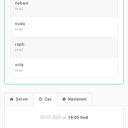
nebavi
Hráč
nuda
Hráč
raph
Hráč
orlik
Hráč
Server
Čas
Nastavení
05.07.2025 ve
14:05 hod