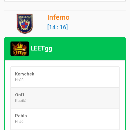
Inferno
[14 : 16]
LEETgg
Kerychek
Hráč
Onl1
Kapitán
PabIo
Hráč