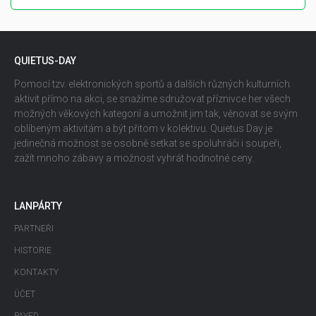
QUIETUS-DAY
Pomocí tzv. elektronických sportů a dalších různých kulturních
aktivit přímo na akci, se snažíme sdružovat příznivce her všech
možných věkových kategorií a umožnit jim tak, věnovat se svým
oblíbeným aktivitám a být přitom v kolektivu. Quietus Day je
jedinečná možnost se osobně setkat se spoluhráči i soupeři,
zažít mnoho zábavy a možnost vyhrát hodnotné ceny.
LANPÁRTY
PARTNEŘI
HISTORIE
KONTAKTY
ÚČET