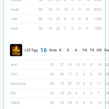
nebavi
30
23
22
4
0
0
14
2096
majkl
30
22
21
10
0
0
16
3022
orlik
30
13
20
4
0
0
8
1708
raph
30
10
23
7
0
0
3
1559
16
LEETgg
Kola
K
D
A
FA
TK
HS
Da
aris1
30
27
14
13
0
0
14
30
Onl1
30
24
17
5
0
0
10
28
Kerychek
30
19
25
10
0
0
11
22
Die
30
19
21
4
0
0
7
18
PabIo
30
16
18
3
0
0
12
16