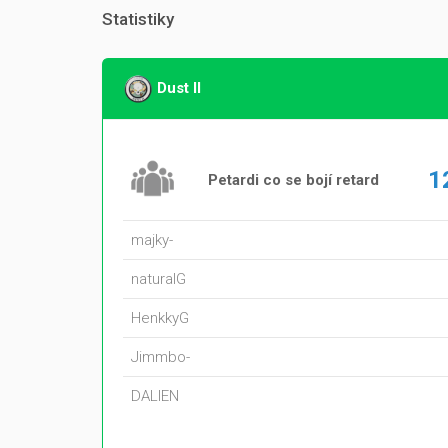
Statistiky
Dust II
1
Petardi co se bojí retard
majky-
naturalG
HenkkyG
Jimmbo-
DALIEN