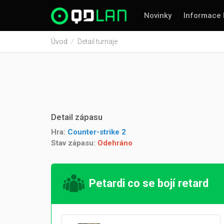
Novinky
Informace 
Úvod
Detail turnaje
Detail zápasu
Hra:
Counter-strike 2
Stav zápasu:
Odehráno
Petardi co se bojí retard