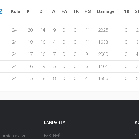
2
Kola
K
D
A
FA
TK
HS
Damage
1K
2
24
20
14
9
0
0
11
2325
0
2
24
18
16
4
0
0
11
1653
0
3
24
17
16
7
0
0
9
2060
0
4
24
16
19
5
0
0
5
1464
0
3
24
15
18
8
0
0
4
1885
0
3
LANPÁRTY
K
urních aktivit
PARTNEŘI
QD