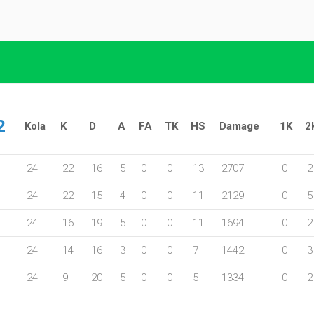
2
Kola
K
D
A
FA
TK
HS
Damage
1K
2
24
22
16
5
0
0
13
2707
0
2
24
22
15
4
0
0
11
2129
0
5
24
16
19
5
0
0
11
1694
0
2
24
14
16
3
0
0
7
1442
0
3
24
9
20
5
0
0
5
1334
0
2