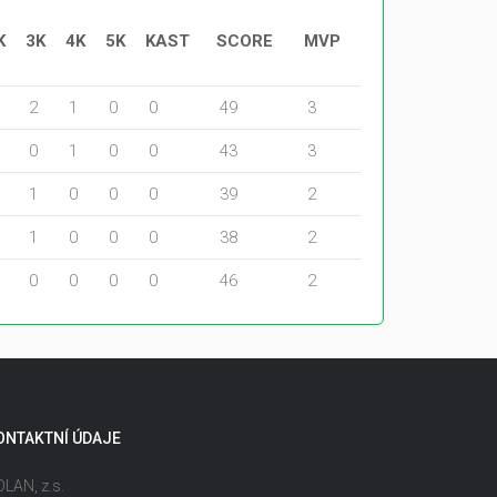
K
3K
4K
5K
KAST
SCORE
MVP
2
1
0
0
49
3
0
1
0
0
43
3
1
0
0
0
39
2
1
0
0
0
38
2
0
0
0
0
46
2
ONTAKTNÍ ÚDAJE
LAN, z.s.