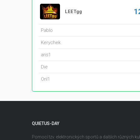
1
LEETgg
PabIo
Kerychek
aris1
Die
Onl1
QUIETUS-DAY
Pomocí tzv. elektronických sportů a dalších různých kult