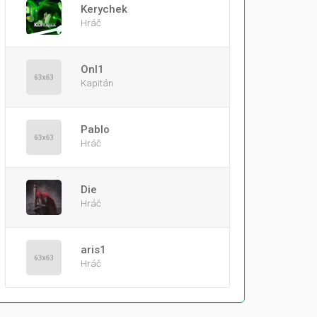
Kerychek
Hráč
Onl1
Kapitán
PabIo
Hráč
Die
Hráč
aris1
Hráč