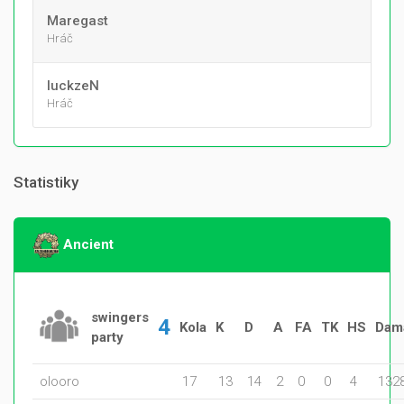
Maregast
Hráč
luckzeN
Hráč
Statistiky
Ancient
swingers
4
Kola
K
D
A
FA
TK
HS
Dam
party
olooro
17
13
14
2
0
0
4
132