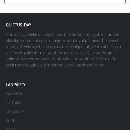
QUIETUS-DAY
Pomocí tzv. elektronických sportů a dalších různých kulturních
aktivit přímo na akci, se snažíme sdružovat příznivce her všech
možných věkových kategorií a umožnit jim tak, věnovat se svým
oblíbeným aktivitám a být přitom v kolektivu. Quietus Day je
jedinečná možnost se osobně setkat se spoluhráči i soupeři,
zažít mnoho zábavy a možnost vyhrát hodnotné ceny.
LANPÁRTY
PARTNEŘI
HISTORIE
KONTAKTY
ÚČET