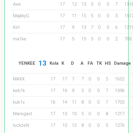
Axix
17
12
13
3
0
0
7
131
MajkkyG
17
11
15
5
0
0
3
151
Kirt
17
9
13
7
0
0
6
121
ma1ke
17
5
15
3
0
0
2
705
13
YENKEE
Kola
K
D
A
FA
TK
HS
Damage
MAXX
17
17
7
7
0
0
5
1652
keb1k
17
16
9
2
0
0
7
1396
kub1x
16
14
11
8
0
0
7
1703
Maregast
17
13
10
5
0
0
8
1217
luckzeN
17
10
12
8
0
0
5
1276