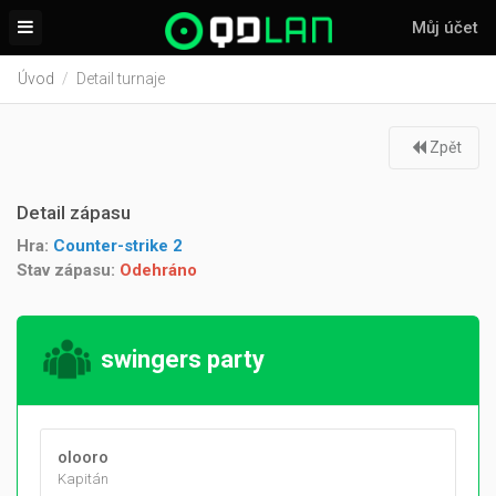
Můj účet
Úvod
Detail turnaje
Zpět
Detail zápasu
Hra:
Counter-strike 2
Stav zápasu:
Odehráno
swingers party
olooro
Kapitán