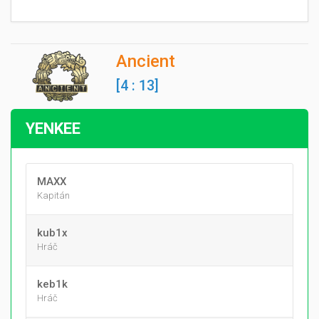
Ancient
[4 : 13]
YENKEE
MAXX
Kapitán
kub1x
Hráč
keb1k
Hráč