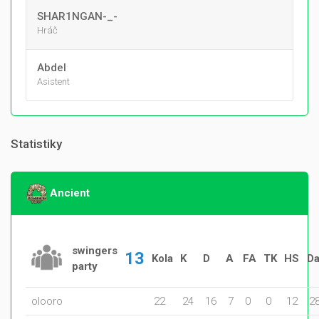
SHAR1NGAN-_-
Hráč
Abdel
Asistent
Statistiky
Ancient
swingers
13
Kola
K
D
A
FA
TK
HS
D
party
olooro
22
24
16
7
0
0
12
2