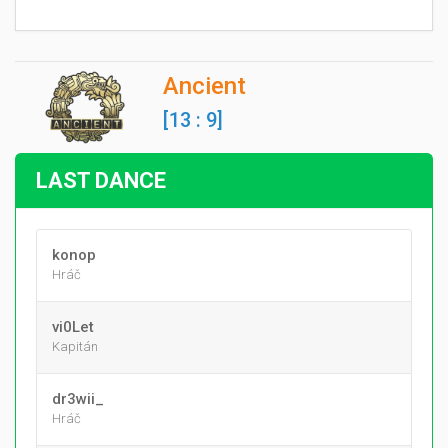
Ancient
[13 : 9]
LAST DANCE
konop
Hráč
vi0Let
Kapitán
dr3wii_
Hráč