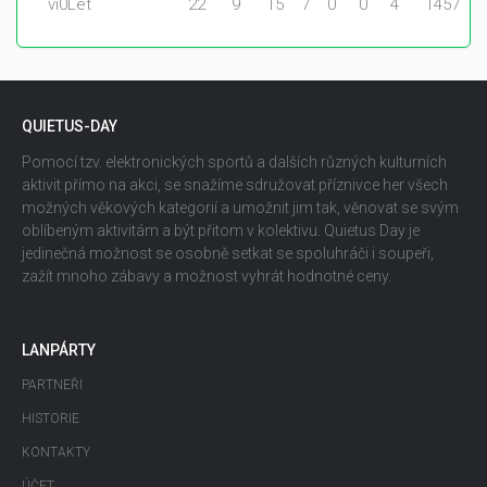
vi0Let
22
9
15
7
0
0
4
1457
QUIETUS-DAY
Pomocí tzv. elektronických sportů a dalších různých kulturních
aktivit přímo na akci, se snažíme sdružovat příznivce her všech
možných věkových kategorií a umožnit jim tak, věnovat se svým
oblíbeným aktivitám a být přitom v kolektivu. Quietus Day je
jedinečná možnost se osobně setkat se spoluhráči i soupeři,
zažít mnoho zábavy a možnost vyhrát hodnotné ceny.
LANPÁRTY
PARTNEŘI
HISTORIE
KONTAKTY
ÚČET