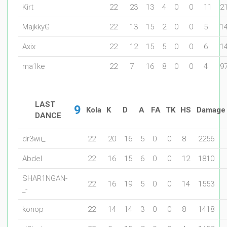
Kirt
22
23
13
4
0
0
11
2
MajkkyG
22
13
15
2
0
0
5
1
Axix
22
12
15
5
0
0
6
1
ma1ke
22
7
16
8
0
0
4
9
LAST
9
Kola
K
D
A
FA
TK
HS
Damage
DANCE
dr3wii_
22
20
16
5
0
0
8
2256
Abdel
22
16
15
6
0
0
12
1810
SHAR1NGAN-
22
16
19
5
0
0
14
1553
_-
konop
22
14
14
3
0
0
8
1418