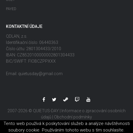
PAYED
KONTAKTNÍ ÚDAJE
QDLAN, z.s.
Identifikační číslo: 06440363
Číslo účtu: 2801304433/2010
IBAN: CZ8520100000002801304433
BIC/SWIFT: FIOBCZPPXXX
Email: quietusday@gmail.com
2007-2026 © QUIETUS-DAY |
Informace o zpracování osobních
údajů
|
Obchodní podmínky
Tento web používá k poskytování služeb a analýze návštěvnosti
soubory cookie. Používáním tohoto webu s tím souhlasíte.