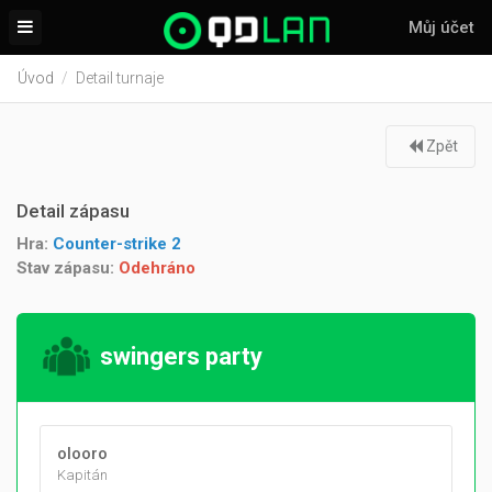
Můj účet
Úvod
Detail turnaje
Zpět
Detail zápasu
Hra:
Counter-strike 2
Stav zápasu:
Odehráno
swingers party
olooro
Kapitán