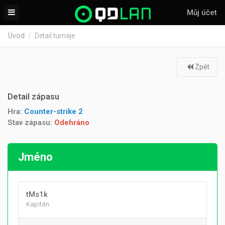
Můj účet
Úvod
Detail turnaje
Zpět
Detail zápasu
Hra:
Counter-strike 2
Stav zápasu:
Odehráno
Jméno
tMs1k
Kapitán