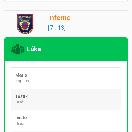
Inferno
[7 : 13]
Lúka
Matis
Kapitán
Toštík
Hráč
mišto
Hráč