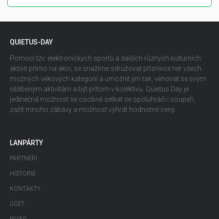
QUIETUS-DAY
Pomocí tzv. elektronických sportů a dalších různých kulturních
aktivit přímo na akci, se snažíme sdružovat příznivce her všech
možných věkových kategorií a umožnit jim tak, věnovat se svým
oblíbeným aktivitám a být přitom v kolektivu. Quietus Day je
jedinečná možnost se osobně setkat se spoluhráči i soupeři,
zažít mnoho zábavy a možnost vyhrát hodnotné ceny.
LANPÁRTY
PARTNEŘI
HISTORIE
KONTAKTY
ÚČET