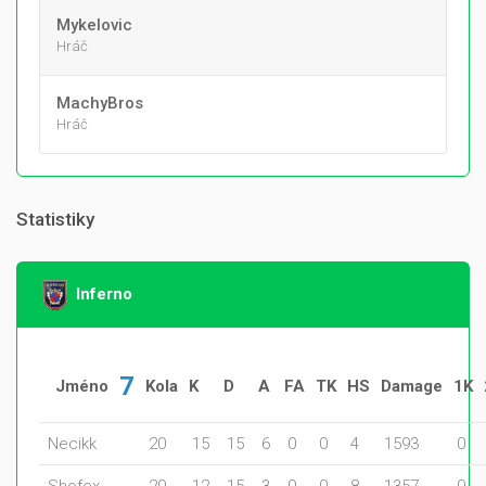
Mykelovic
Hráč
MachyBros
Hráč
Statistiky
Inferno
7
Jméno
Kola
K
D
A
FA
TK
HS
Damage
1K
Necikk
20
15
15
6
0
0
4
1593
0