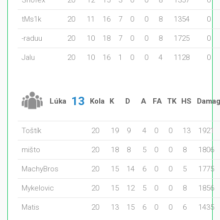
Shofex
20
12
15
3
0
0
8
1357
0
tMs1k
20
11
16
7
0
0
8
1354
0
-raduu
20
10
18
7
0
0
8
1725
0
Jalu
20
10
16
1
0
0
4
1128
0
13
Lúka
Kola
K
D
A
FA
TK
HS
Dama
Toštík
20
19
9
4
0
0
13
1921
mišto
20
18
8
5
0
0
8
1806
MachyBros
20
15
14
6
0
0
5
1775
Mykelovic
20
15
12
5
0
0
8
1856
Matis
20
13
15
6
0
0
6
1435