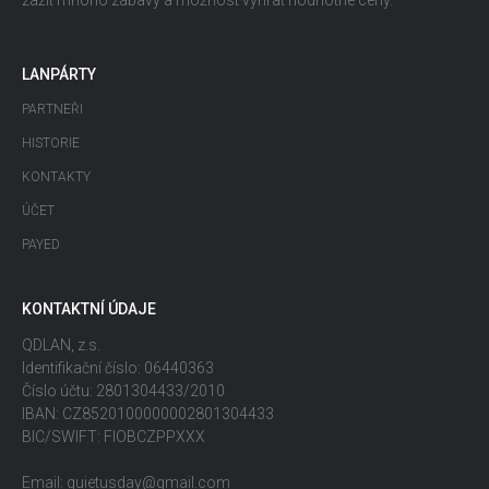
zažít mnoho zábavy a možnost vyhrát hodnotné ceny.
LANPÁRTY
PARTNEŘI
HISTORIE
KONTAKTY
ÚČET
PAYED
KONTAKTNÍ ÚDAJE
QDLAN, z.s.
Identifikační číslo: 06440363
Číslo účtu: 2801304433/2010
IBAN: CZ8520100000002801304433
BIC/SWIFT: FIOBCZPPXXX
Email: quietusday@gmail.com