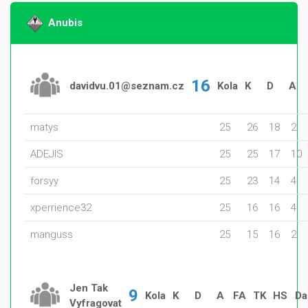
Anubis
16
davidvu.01@seznam.cz
Kola
K
D
A
matys
25
26
18
2
ADEJIS
25
25
17
10
forsyy
25
23
14
4
xperrience32
25
16
16
4
manguss
25
15
16
2
Jen Tak
9
Kola
K
D
A
FA
TK
HS
Da
Vyfragovat