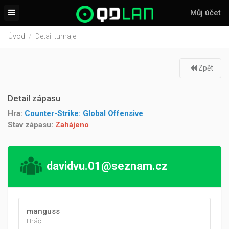
Můj účet
Úvod
Detail turnaje
Zpět
Detail zápasu
Hra:
Counter-Strike: Global Offensive
Stav zápasu:
Zahájeno
davidvu.01@seznam.cz
manguss
Hráč