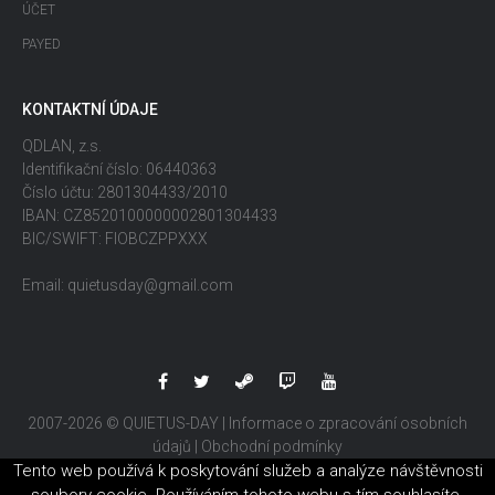
ÚČET
PAYED
KONTAKTNÍ ÚDAJE
QDLAN, z.s.
Identifikační číslo: 06440363
Číslo účtu: 2801304433/2010
IBAN: CZ8520100000002801304433
BIC/SWIFT: FIOBCZPPXXX
Email: quietusday@gmail.com
2007-2026 © QUIETUS-DAY |
Informace o zpracování osobních
údajů
|
Obchodní podmínky
Tento web používá k poskytování služeb a analýze návštěvnosti