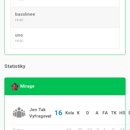
basslinee
Hráč
uno
Hráč
Statistiky
Mirage
Jen Tak
16
Kola
K
D
A
FA
TK
HS
Vyfragovat