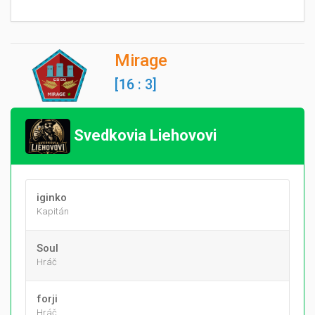
Mirage
[16 : 3]
Svedkovia Liehovovi
iginko
Kapitán
Soul
Hráč
forji
Hráč