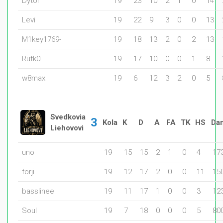
Dytor
19
23
10
2
1
0
14
Levi
19
22
9
3
0
0
13
M1key1769-
19
18
13
2
0
2
13
Rutk0
19
17
10
0
0
1
8
w8max
19
6
12
3
2
0
5
Svedkovia
3
Kola
K
D
A
FA
TK
HS
Da
Liehovovi
uno
19
15
15
2
1
0
4
17
forji
19
12
17
2
0
0
11
15
basslinee
19
11
17
1
0
0
3
12
Soul
19
7
18
0
0
0
5
80