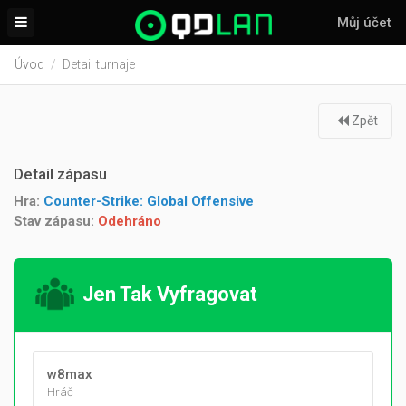
Můj účet
Úvod
Detail turnaje
Zpět
Detail zápasu
Hra:
Counter-Strike: Global Offensive
Stav zápasu:
Odehráno
Jen Tak Vyfragovat
w8max
Hráč