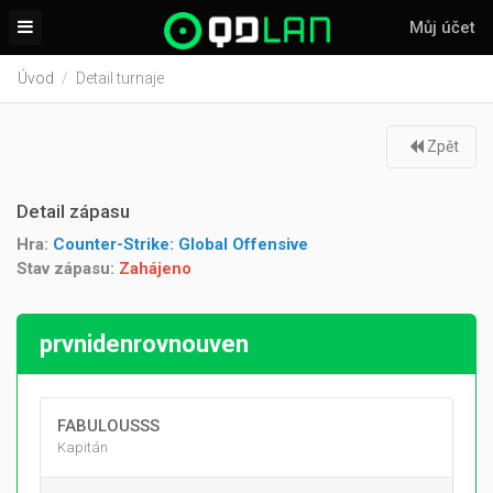
Můj účet
Úvod
Detail turnaje
Zpět
Detail zápasu
Hra:
Counter-Strike: Global Offensive
Stav zápasu:
Zahájeno
prvnidenrovnouven
FABULOUSSS
Kapitán