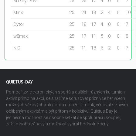
M1key1769-
25
25
17
4
0
0
7
stinx
25
24
13
2
4
0
10
Dytor
25
18
17
4
0
0
7
w8max
25
17
11
5
0
0
8
NIO
25
11
18
6
2
0
7
QUIETUS-DAY
Pomocí tzv. elektronických sportů a dalších různých kulturních
aktivit přímo na akci, se snažíme sdružovat příznivce her všech
možných věkových kategorií a umožnit jim tak, věnovat se svým
oblíbeným aktivitám a být přitom v kolektivu. Quietus Day je
jedinečná možnost se osobně setkat se spoluhráči i soupeři,
zažít mnoho zábavy a možnost vyhrát hodnotné ceny.