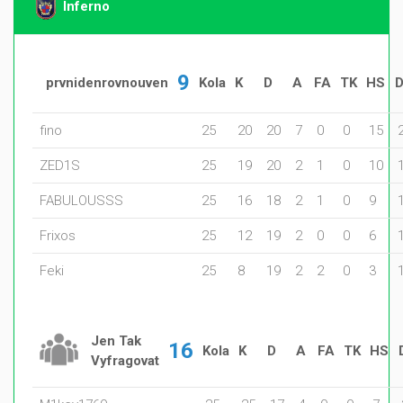
Inferno
9
prvnidenrovnouven
Kola
K
D
A
FA
TK
HS
fino
25
20
20
7
0
0
15
ZED1S
25
19
20
2
1
0
10
FABULOUSSS
25
16
18
2
1
0
9
Frixos
25
12
19
2
0
0
6
Feki
25
8
19
2
2
0
3
Jen Tak
16
Kola
K
D
A
FA
TK
HS
Vyfragovat