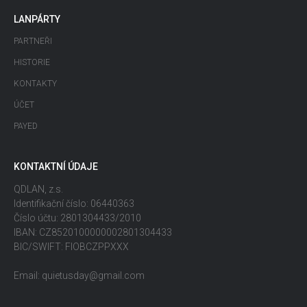
LANPÁRTY
PARTNEŘI
HISTORIE
KONTAKTY
ÚČET
PAYED
KONTAKTNÍ ÚDAJE
QDLAN, z.s.
Identifikační číslo: 06440363
Číslo účtu: 2801304433/2010
IBAN: CZ8520100000002801304433
BIC/SWIFT: FIOBCZPPXXX
Email: quietusday@gmail.com