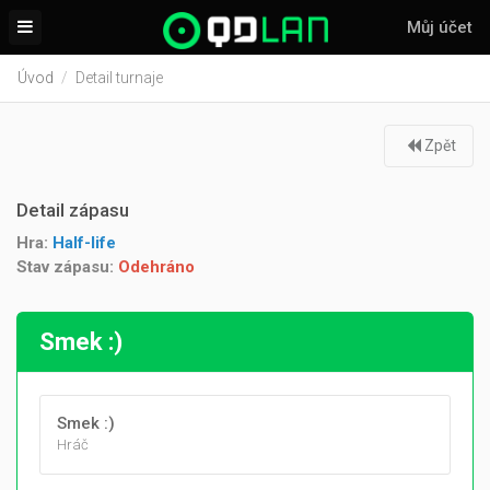
Můj účet
Úvod
Detail turnaje
Zpět
Detail zápasu
Hra:
Half-life
Stav zápasu:
Odehráno
Smek :)
Smek :)
Hráč