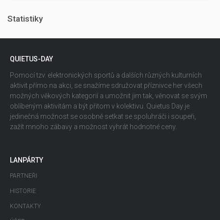
Statistiky
QUIETUS-DAY
Pomocí tzv. elektronických sportů a dalších různých kulturních
aktivit přímo na akci, se snažíme sdružovat příznivce her všech
možných věkových kategorií a umožnit jim tak, věnovat se svým
oblíbeným aktivitám a být přitom v kolektivu. Quietus Day je
jedinečná možnost se osobně setkat se spoluhráči i soupeři,
zažít mnoho zábavy a možnost vyhrát hodnotné ceny.
LANPÁRTY
PARTNEŘI
HISTORIE
KONTAKTY