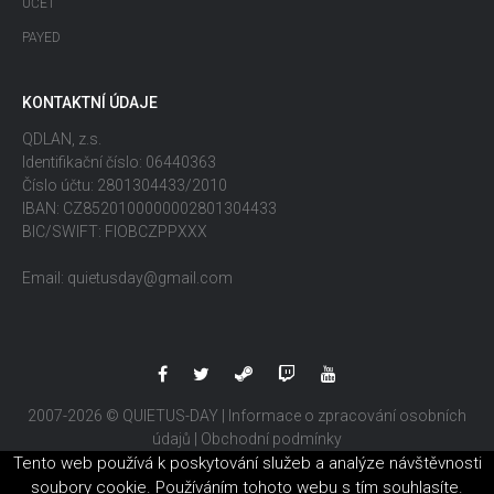
ÚČET
PAYED
KONTAKTNÍ ÚDAJE
QDLAN, z.s.
Identifikační číslo: 06440363
Číslo účtu: 2801304433/2010
IBAN: CZ8520100000002801304433
BIC/SWIFT: FIOBCZPPXXX
Email: quietusday@gmail.com
2007-2026 © QUIETUS-DAY |
Informace o zpracování osobních
údajů
|
Obchodní podmínky
Tento web používá k poskytování služeb a analýze návštěvnosti
soubory cookie. Používáním tohoto webu s tím souhlasíte.