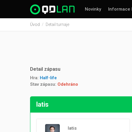
Novinky
Informace 
Úvod
Detail turnaje
Detail zápasu
Hra:
Half-life
Stav zápasu:
Odehráno
latis
latis