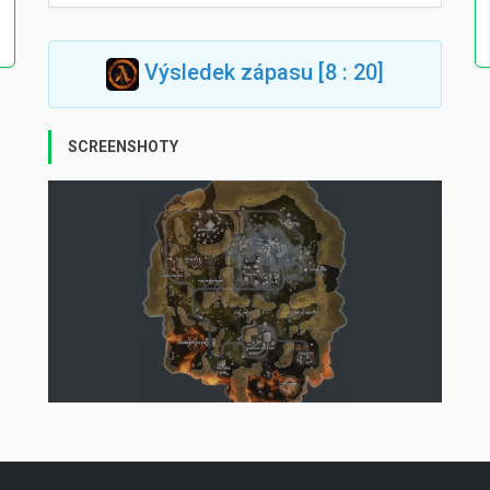
Výsledek zápasu [8 : 20]
SCREENSHOTY