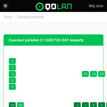
Můj účet
Úvod
Zasedací pořádek
Zasedací pořádek 21 QUIETUS-DAY lanpárty
1
2
3
121
122
123
4
5
124
125
6
7
8
9