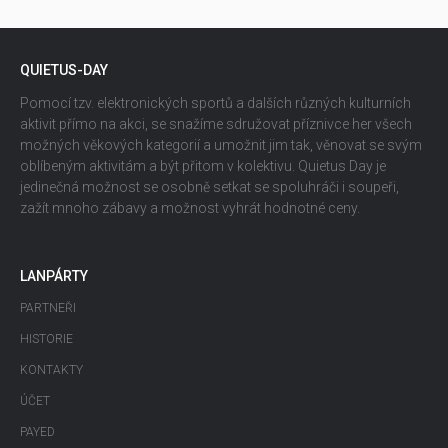
QUIETUS-DAY
Pomocí tzv. elektronických sportů a dalších různých kulturních
aktivit přímo na akci, se snažíme sdružovat příznivce her všech
možných věkových kategorií a umožnit jim tak, věnovat se svým
oblíbeným aktivitám a být přitom v kolektivu. Quietus Day je
jedinečná možnost se osobně setkat se spoluhráči i soupeři,
zažít mnoho zábavy a možnost vyhrát hodnotné ceny.
LANPÁRTY
PARTNEŘI
HISTORIE
KONTAKTY
ÚČET
PAYED