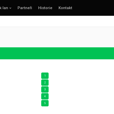
k lan
Partneři
Historie
Kontakt
1
2
3
4
5