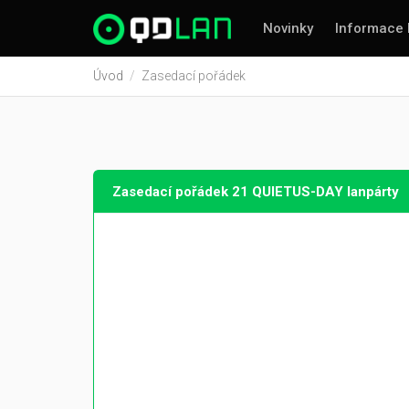
Novinky
Informace 
Úvod
Zasedací pořádek
Zasedací pořádek 21 QUIETUS-DAY lanpárty