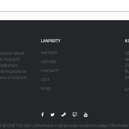
LANPÁRTY
K
urních aktivit
PARTNEŘI
QD
ech možných
Id
HISTORIE
 oblíbeným
Čí
KONTAKTY
ečná možnost se
I
ábavy a možnost
B
ÚČET
PAYED
E
6 © QUIETUS-DAY |
Informace o zpracování osobních údajů
|
Obchodní