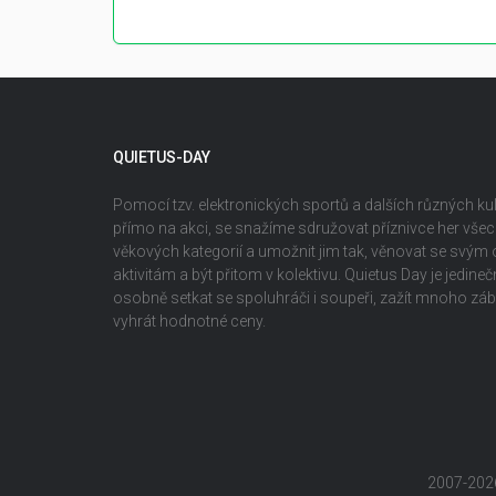
QUIETUS-DAY
Pomocí tzv. elektronických sportů a dalších různých kult
přímo na akci, se snažíme sdružovat příznivce her vš
věkových kategorií a umožnit jim tak, věnovat se svým
aktivitám a být přitom v kolektivu. Quietus Day je jedin
osobně setkat se spoluhráči i soupeři, zažít mnoho z
vyhrát hodnotné ceny.
2007-202