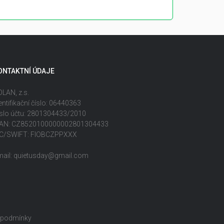
ONTAKTNÍ ÚDAJE
LAN, z.s.
entifikační číslo: 06440363
slo účtu: 2801304433/2010
BAN: CZ8520100000002801304433
IC/SWIFT: FIOBCZPPXXX
mail: quietusday@gmail.com
 podmínky