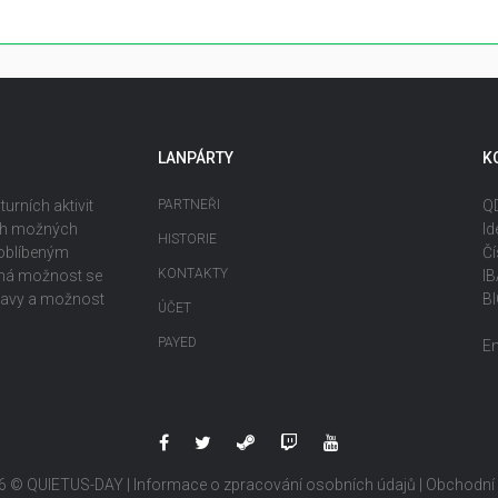
LANPÁRTY
K
urních aktivit
PARTNEŘI
QD
ech možných
Id
HISTORIE
 oblíbeným
Čí
KONTAKTY
ečná možnost se
I
ábavy a možnost
B
ÚČET
PAYED
E
6 © QUIETUS-DAY |
Informace o zpracování osobních údajů
|
Obchodní