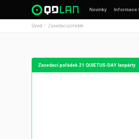
Novinky
Informace 
Úvod
Zasedací pořádek
Zasedací pořádek 21 QUIETUS-DAY lanpárty