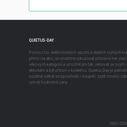
QUIETUS-DAY
Pomocí tzv. elektronických sportů a dalších různých kult
přímo na akci, se snažíme sdružovat příznivce her vš
věkových kategorií a umožnit jim tak, věnovat se svým
aktivitám a být přitom v kolektivu. Quietus Day je jedin
osobně setkat se spoluhráči i soupeři, zažít mnoho z
vyhrát hodnotné ceny.
2007-202