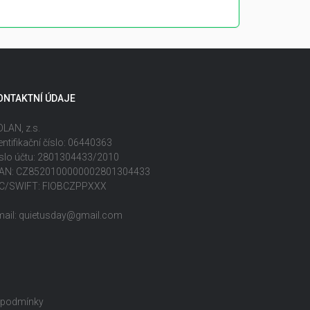
ONTAKTNÍ ÚDAJE
LAN, z.s.
entifikační číslo: 06440363
slo účtu: 2801304433/2010
BAN: CZ8520100000002801304433
IC/SWIFT: FIOBCZPPXXX
mail: quietusday@gmail.com
 podmínky