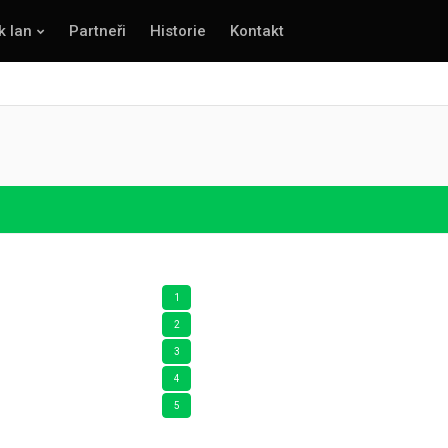
k lan
Partneři
Historie
Kontakt
1
2
3
4
5