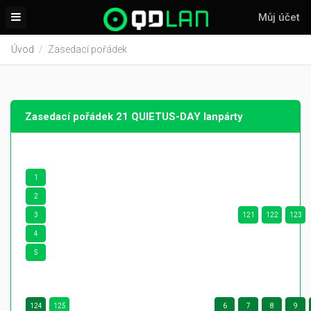
Můj účet
Úvod
Zasedací pořádek
Zasedací pořádek 21 QUIETUS-DAY lanpárty
1
2
3
121
122
123
4
5
124
125
6
7
8
9