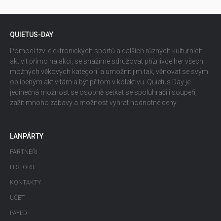
QUIETUS-DAY
Pomocí tzv. elektronických sportů a dalších různých kulturních
aktivit přímo na akci, se snažíme sdružovat příznivce her všech
možných věkových kategorií a umožnit jim tak, věnovat se svým
oblíbeným aktivitám a být přitom v kolektivu. Quietus Day je
jedinečná možnost se osobně setkat se spoluhráči i soupeři,
zažít mnoho zábavy a možnost vyhrát hodnotné ceny.
LANPÁRTY
PARTNEŘI
HISTORIE
KONTAKTY
ÚČET
PAYED