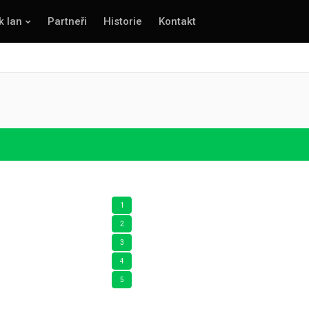
k lan
Partneři
Historie
Kontakt
1
2
3
4
5