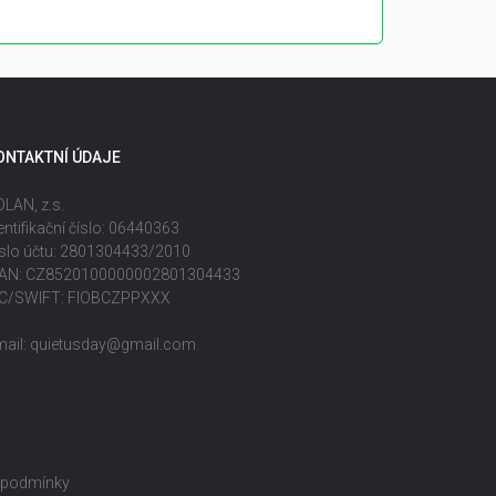
ONTAKTNÍ ÚDAJE
LAN, z.s.
entifikační číslo: 06440363
slo účtu: 2801304433/2010
BAN: CZ8520100000002801304433
IC/SWIFT: FIOBCZPPXXX
mail: quietusday@gmail.com
 podmínky