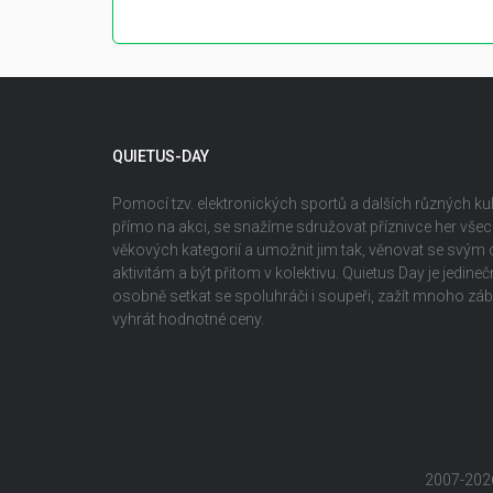
QUIETUS-DAY
Pomocí tzv. elektronických sportů a dalších různých kult
přímo na akci, se snažíme sdružovat příznivce her vš
věkových kategorií a umožnit jim tak, věnovat se svým
aktivitám a být přitom v kolektivu. Quietus Day je jedin
osobně setkat se spoluhráči i soupeři, zažít mnoho z
vyhrát hodnotné ceny.
2007-202