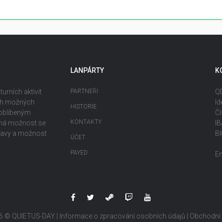
LANPÁRTY
K
urních aktivit
PARTNEŘI
QD
ech možných
Id
HISTORIE
 oblíbeným
Čí
KONTAKTY
ečná možnost se
I
ábavy a možnost
B
ÚČET
PAYED
E
6 © QUIETUS-DAY |
Informace o zpracování osobních údajů
|
Obchodní