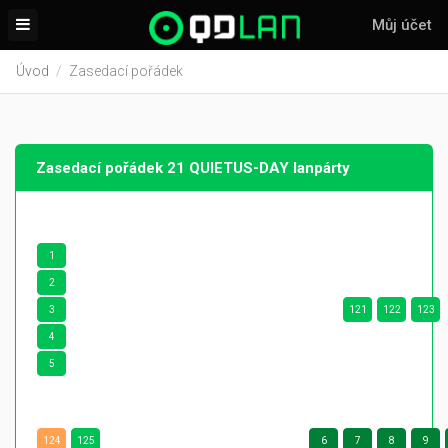
Můj účet
Úvod
Zasedací pořádek
Zasedací pořádek 21 QUIETUS-DAY lanpárty
1
2
3
121
122
123
4
5
124
125
6
7
8
9