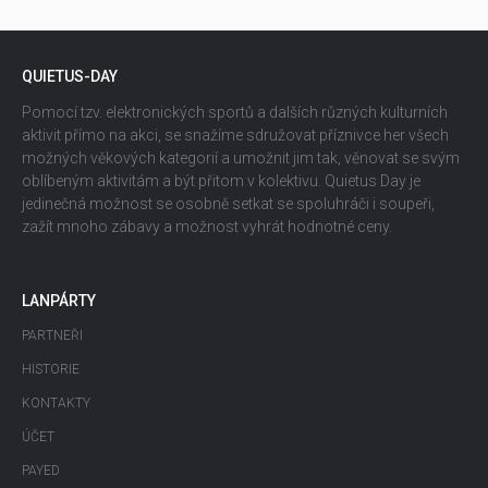
QUIETUS-DAY
Pomocí tzv. elektronických sportů a dalších různých kulturních
aktivit přímo na akci, se snažíme sdružovat příznivce her všech
možných věkových kategorií a umožnit jim tak, věnovat se svým
oblíbeným aktivitám a být přitom v kolektivu. Quietus Day je
jedinečná možnost se osobně setkat se spoluhráči i soupeři,
zažít mnoho zábavy a možnost vyhrát hodnotné ceny.
LANPÁRTY
PARTNEŘI
HISTORIE
KONTAKTY
ÚČET
PAYED