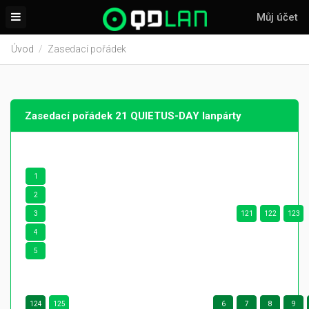
Můj účet
Úvod
Zasedací pořádek
Zasedací pořádek 21 QUIETUS-DAY lanpárty
1
2
3
121
122
123
4
5
124
125
6
7
8
9