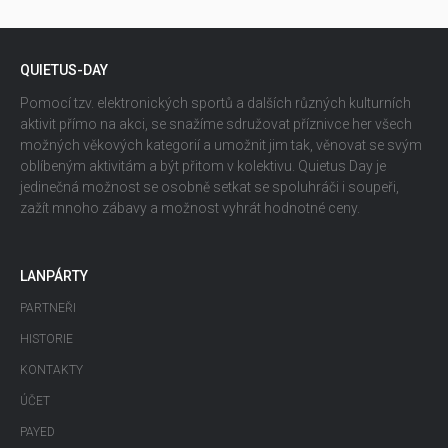
QUIETUS-DAY
Pomocí tzv. elektronických sportů a dalších různých kulturních
aktivit přímo na akci, se snažíme sdružovat příznivce her všech
možných věkových kategorií a umožnit jim tak, věnovat se svým
oblíbeným aktivitám a být přitom v kolektivu. Quietus Day je
jedinečná možnost se osobně setkat se spoluhráči i soupeři,
zažít mnoho zábavy a možnost vyhrát hodnotné ceny.
LANPÁRTY
PARTNEŘI
HISTORIE
KONTAKTY
ÚČET
PAYED