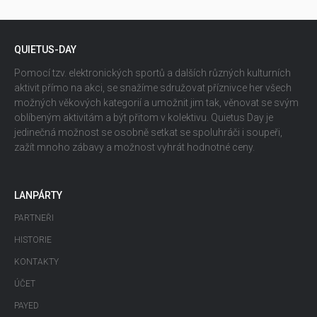
QUIETUS-DAY
Pomocí tzv. elektronických sportů a dalších různých kulturních
aktivit přímo na akci, se snažíme sdružovat příznivce her všech
možných věkových kategorií a umožnit jim tak, věnovat se svým
oblíbeným aktivitám a být přitom v kolektivu. Quietus Day je
jedinečná možnost se osobně setkat se spoluhráči i soupeři,
zažít mnoho zábavy a možnost vyhrát hodnotné ceny.
LANPÁRTY
PARTNEŘI
HISTORIE
KONTAKTY
ÚČET
PAYED