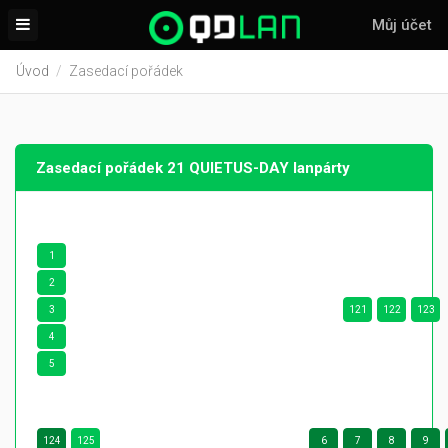
Můj účet
Úvod
Zasedací pořádek
Zasedací pořádek 21 QUIETUS-DAY lanpárty
1
2
3
121
122
123
4
5
124
125
6
7
8
9