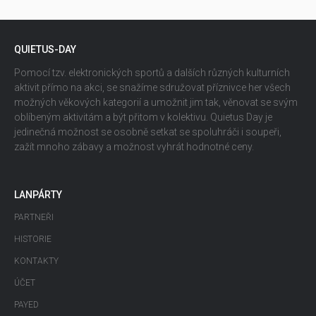
QUIETUS-DAY
Pomocí tzv. elektronických sportů a dalších různých kulturních
aktivit přímo na akci, se snažíme sdružovat příznivce her všech
možných věkových kategorií a umožnit jim tak, věnovat se svým
oblíbeným aktivitám a být přitom v kolektivu. Quietus Day je
jedinečná možnost se osobně setkat se spoluhráči i soupeři,
zažít mnoho zábavy a možnost vyhrát hodnotné ceny.
LANPÁRTY
PARTNEŘI
HISTORIE
KONTAKTY
ÚČET
PAYED