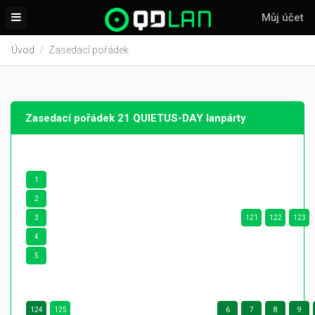
Můj účet
Úvod
Zasedací pořádek
Zasedací pořádek 21 QUIETUS-DAY lanpárty
1
2
3
121
122
123
4
5
124
125
6
7
8
9