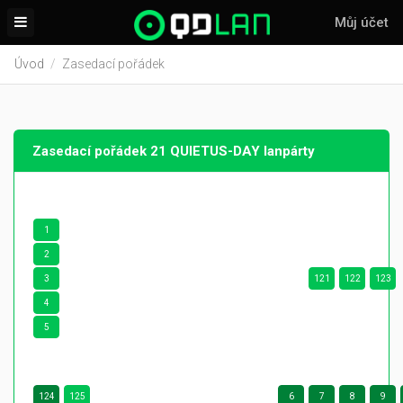
Můj účet
Úvod
Zasedací pořádek
Zasedací pořádek 21 QUIETUS-DAY lanpárty
1
2
3
121
122
123
4
5
124
125
6
7
8
9