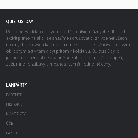
QUIETUS-DAY
Pomocí tzv. elektronických sportů a dalších různých kulturních
aktivit přímo na akci, se snažíme sdružovat příznivce her všech
možných věkových kategorií a umožnit jim tak, věnovat se svým
oblíbeným aktivitám a být přitom v kolektivu. Quietus Day je
jedinečná možnost se osobně setkat se spoluhráči i soupeři,
zažít mnoho zábavy a možnost vyhrát hodnotné ceny.
LANPÁRTY
PARTNEŘI
HISTORIE
KONTAKTY
ÚČET
PAYED